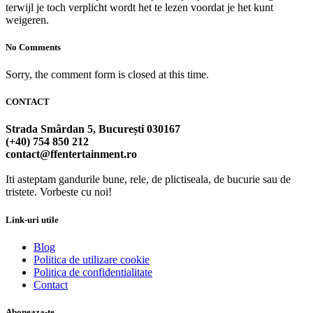
terwijl je toch verplicht wordt het te lezen voordat je het kunt
weigeren.
No Comments
Sorry, the comment form is closed at this time.
CONTACT
Strada Smârdan 5, București 030167
(+40) 754 850 212
contact@ffentertainment.ro
Iti asteptam gandurile bune, rele, de plictiseala, de bucurie sau de
tristete. Vorbeste cu noi!
Link-uri utile
Blog
Politica de utilizare cookie
Politica de confidentialitate
Contact
Aboneaza-te