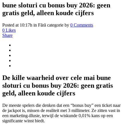
bune sloturi cu bonus buy 2026: geen
gratis geld, alleen koude cijfers
Posted at 10:17h
in Fără categorie
by
0 Comments
0
Likes
Share
De kille waarheid over cele mai bune
sloturi cu bonus buy 2026: geen gratis
geld, alleen koude cijfers
De meeste spelers die denken dat een “bonus buy” een ticket naar
de jackpot is, missen de realiteit met 3 millimeter. Ze zitten vast in
een marketing‑illusie, terwijl de wiskunde 0,01% kans op een
significante winst biedt.