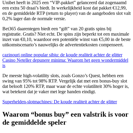
Unibet heeft in 2025 een “VIP‑pakket” gelanceerd dat zogenaamd
een extra 50 draai’s biedt. In werkelijkheid kost dat pakket €12,99,
en de gemiddelde RTP (return to player) van de aangeboden slot valt
0,2% lager dan de normale versie.
Bet365 daarentegen biedt een “gift” van 20 gratis spins bij
registratie. Gratis? Niet echt. De spins zijn beperkt tot een maximale
inzet van €0,10, waardoor een potentiële winst van €5,00 in de beste
uitkomstscenario’s nauwelijks de advertentiekosten compenseert.
cazinouri online popular sibiu: de koude realiteit achter de glitter
Casino Neteller depunere minima: Waarom het geen wondermiddel
is
De meeste high‑volatility slots, zoals Gonzo’s Quest, hebben een
swing van 95% tot 98% RTP. Vergelijk dat met een bonus‑buy slot
dat belooft 120% RTP, maar waar de echte volatiliteit 30% hoger is,
wat betekent dat je vaker met lege handen eindigt.
Superhelden‑slotmachines: De koude realiteit achter de glitter
Waarom “bonus buy” een valstrik is voor
de gemiddelde speler