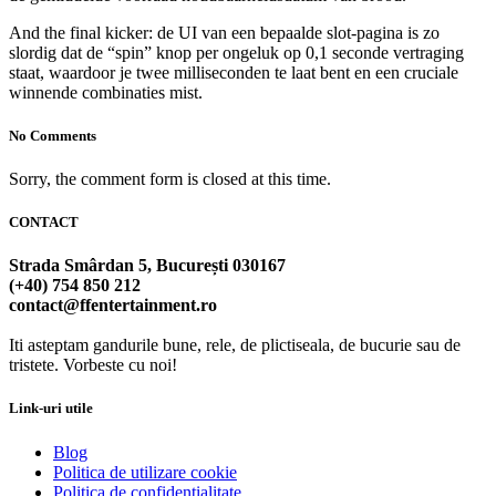
And the final kicker: de UI van een bepaalde slot‑pagina is zo
slordig dat de “spin” knop per ongeluk op 0,1 seconde vertraging
staat, waardoor je twee milliseconden te laat bent en een cruciale
winnende combinaties mist.
No Comments
Sorry, the comment form is closed at this time.
CONTACT
Strada Smârdan 5, București 030167
(+40) 754 850 212
contact@ffentertainment.ro
Iti asteptam gandurile bune, rele, de plictiseala, de bucurie sau de
tristete. Vorbeste cu noi!
Link-uri utile
Blog
Politica de utilizare cookie
Politica de confidentialitate