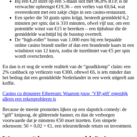
Bij een €20 inzet op een 5‑maan slot met 96,8% RTP, is de
verwachte opbrengst €19,36 – een verlies van €0,64, wat
overeenkomt met een zakje chips in een casino‑restaurant.
Een speler die 50 gratis spins krijgt, besteedt gemiddeld 6,2
minuten per spin; dat is 310 minuten, ofwel vijf uur, om een
potentiële winst van €15 te bereiken – een tijdsduur die de
gemiddelde wachttijd bij de busstop overtreft.
De “high‑roller” bonus van 1.000 euro bij een bepaalde
online casino brandt sneller af dan een brandende kaars in een
windstoot van 12 km/u, zodra de inzetlimiet van €5 per spin
wordt overschreden.
En dan is er nog de wrede realiteit van de “goudklomp” claim: een
2% cashback op verliezen van €300, oftewel €6, is iets minder dan
het bedrag dat een gemiddelde Nederlander in een week uitgeeft aan
koffie.
Casino cu depunere Ethereum: Waarom jouw ‘VIP‑gift’ eigenlijk
alleen een rekenprobleem is
Because de meeste promoties lijken op een slapstick‑comedy: de
“gift” knipoog, de glitterende banner, en dan de verborgen
voorwaarde dat je minstens €50 moet inzetten. Een simpele
rekensom: 50 × 0,02 = €1, een teleurstellende return on investment.