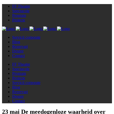
FF Theatre
Spectacole
Program
Proiecte
Servicii corporate
Blog
Rezervari
Despre
Contact
FF Theatre
Spectacole
Program
Proiecte
Servicii corporate
Blog
Rezervari
Despre
Contact
23 mai
De meedogenloze waarheid over