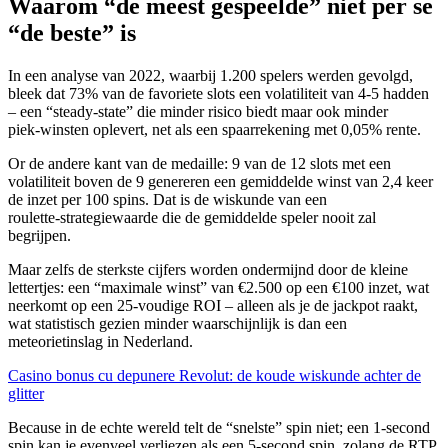
Waarom “de meest gespeelde” niet per se
“de beste” is
In een analyse van 2022, waarbij 1.200 spelers werden gevolgd,
bleek dat 73% van de favoriete slots een volatiliteit van 4‑5 hadden
– een “steady‑state” die minder risico biedt maar ook minder
piek‑winsten oplevert, net als een spaarrekening met 0,05% rente.
Or de andere kant van de medaille: 9 van de 12 slots met een
volatiliteit boven de 9 genereren een gemiddelde winst van 2,4 keer
de inzet per 100 spins. Dat is de wiskunde van een
roulette‑strategiewaarde die de gemiddelde speler nooit zal
begrijpen.
Maar zelfs de sterkste cijfers worden ondermijnd door de kleine
lettertjes: een “maximale winst” van €2.500 op een €100 inzet, wat
neerkomt op een 25‑voudige ROI – alleen als je de jackpot raakt,
wat statistisch gezien minder waarschijnlijk is dan een
meteorietinslag in Nederland.
Casino bonus cu depunere Revolut: de koude wiskunde achter de
glitter
Because in de echte wereld telt de “snelste” spin niet; een 1‑second
spin kan je evenveel verliezen als een 5‑second spin, zolang de RTP