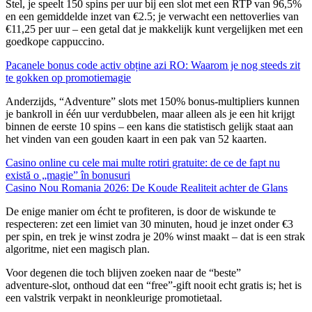
Stel, je speelt 150 spins per uur bij een slot met een RTP van 96,5%
en een gemiddelde inzet van €2.5; je verwacht een nettoverlies van
€11,25 per uur – een getal dat je makkelijk kunt vergelijken met een
goedkope cappuccino.
Pacanele bonus code activ obține azi RO: Waarom je nog steeds zit
te gokken op promotiemagie
Anderzijds, “Adventure” slots met 150% bonus‑multipliers kunnen
je bankroll in één uur verdubbelen, maar alleen als je een hit krijgt
binnen de eerste 10 spins – een kans die statistisch gelijk staat aan
het vinden van een gouden kaart in een pak van 52 kaarten.
Casino online cu cele mai multe rotiri gratuite: de ce de fapt nu
există o „magie” în bonusuri
Casino Nou Romania 2026: De Koude Realiteit achter de Glans
De enige manier om écht te profiteren, is door de wiskunde te
respecteren: zet een limiet van 30 minuten, houd je inzet onder €3
per spin, en trek je winst zodra je 20% winst maakt – dat is een strak
algoritme, niet een magisch plan.
Voor degenen die toch blijven zoeken naar de “beste”
adventure‑slot, onthoud dat een “free”‑gift nooit echt gratis is; het is
een valstrik verpakt in neonkleurige promotietaal.