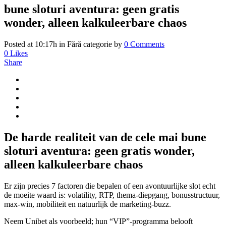
bune sloturi aventura: geen gratis
wonder, alleen kalkuleerbare chaos
Posted at 10:17h
in Fără categorie
by
0 Comments
0
Likes
Share
De harde realiteit van de cele mai bune
sloturi aventura: geen gratis wonder,
alleen kalkuleerbare chaos
Er zijn precies 7 factoren die bepalen of een avontuurlijke slot echt
de moeite waard is: volatility, RTP, thema‑diepgang, bonusstructuur,
max‑win, mobiliteit en natuurlijk de marketing‑buzz.
Neem Unibet als voorbeeld; hun “VIP”‑programma belooft