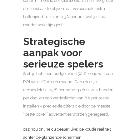
scherm, moet je elk kaartbeeld 1,2 mm vergroten
om leesbaar te blijven; dat veroorzaakt extra
batterijverbruik van 0,3 % per uur, wat je 2 uur
minder speeltijd geeft.
Strategische
aanpak voor
serieuze spelers
Stel, je hebt een budget van 150 €, en je wilt een
ROI van 12 % in een maand. Dan moet je
gemiddeld 0,05 € per hand spelen, 200 handen
per dag, en een verlieslimiet van 6 % per sessie
instellen – precies de cijfers die door de meeste
“beste poker” advertenties worden genegeerd.
cazinou online cu dealeri live: de koude realiteit
achter de glanzende schermen