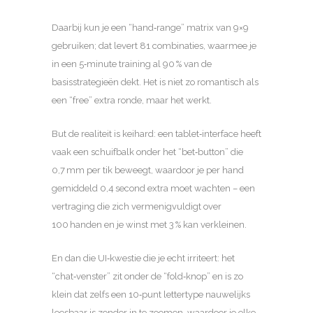
Daarbij kun je een “hand‑range” matrix van 9×9
gebruiken; dat levert 81 combinaties, waarmee je
in een 5‑minute training al 90 % van de
basisstrategieën dekt. Het is niet zo romantisch als
een “free” extra ronde, maar het werkt.
But de realiteit is keihard: een tablet‑interface heeft
vaak een schuifbalk onder het “bet‑button” die
0,7 mm per tik beweegt, waardoor je per hand
gemiddeld 0,4 second extra moet wachten – een
vertraging die zich vermenigvuldigt over
100 handen en je winst met 3 % kan verkleinen.
En dan die UI‑kwestie die je echt irriteert: het
“chat‑venster” zit onder de “fold‑knop” en is zo
klein dat zelfs een 10‑punt lettertype nauwelijks
leesbaar is zonder in te zoomen, waardoor je elke