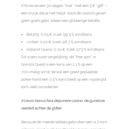
iOS‑versie een 30‑dagen “trial” met een 5 € “gift” –
een trucje dat je niet helpt, want de casino’s geven
geen gratis geld, alleen een glibberige belofte.
Bet365: 0,05 € inzet, 99,5 % winstkans
Unibet: 0,20 € inzet, 98,7 % winstkans
Holland Casino: 0,10 € inzet, 97,3 % winstkans
Dit is een ruwe vergelijking: de “free spin” in
Gonzo’s Quest is een kans van 2,1 % op een
700‑malig winst, terwijl een goed geplaatste
poker‑hand een 0,5 % kans biedt op een royale pot,
toch veel consistenter.
20 euro bonus fara depunere casino: de gureloze
realiteit achter de glitter
Because de meeste tablets gebruiken een 4,7‑inch