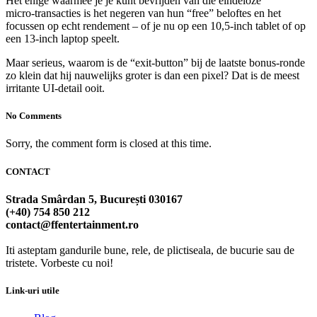
Het enige waarmee je je kunt bevrijden van die eindeloze
micro‑transacties is het negeren van hun “free” beloftes en het
focussen op echt rendement – of je nu op een 10,5‑inch tablet of op
een 13‑inch laptop speelt.
Maar serieus, waarom is de “exit‑button” bij de laatste bonus‑ronde
zo klein dat hij nauwelijks groter is dan een pixel? Dat is de meest
irritante UI‑detail ooit.
No Comments
Sorry, the comment form is closed at this time.
CONTACT
Strada Smârdan 5, București 030167
(+40) 754 850 212
contact@ffentertainment.ro
Iti asteptam gandurile bune, rele, de plictiseala, de bucurie sau de
tristete. Vorbeste cu noi!
Link-uri utile