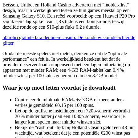
Betsson, Unibet en Holland Casino adverteren met “mobiel‑first”
design, maar in werkelijkheid testen ze hun games meestal op een
Samsung Galaxy S10. Een reëel voorbeeld: op een Huawei P20 Pro
zag ik een “lag‑spike” van 1,3 s tijdens een bonusronde, terwijl
dezelfde ronde op een S10‑plus fluks 0,2 s duurde.
50 rotiri gratuite fara depunere casino: De koude wiskunde achter de
glitter
Omdat de meeste spelers niet meten, denken ze dat de “optimale
performance” een feit is. In werkelijkheid betekent het dat de
provider de server‑load compenseert met een lagere uitbetaling op
apparaten met minder RAM; een 4‑GB RAM‑tablet kan 0,4 %
minder winst per 100 spins genereren dan een 8‑GB model.
Waar je op moet letten voordat je downloadt
Controleer de minimale RAM‑eis: 3 GB of meer, anders
verlies je gemiddeld €0,15 per 100 spins.
Let op de grafische instellingen; een 720p‑scherm verbruikt
20 % minder batterij dan een 1080p‑scherm, waardoor je
langer kunt spelen maar minder winsten ziet.
Bekijk de “cash‑out” tijd: bij Holland Casino geldt een 48‑uur
wachttijd, wat betekent dat je een potentiële €200 winst pas