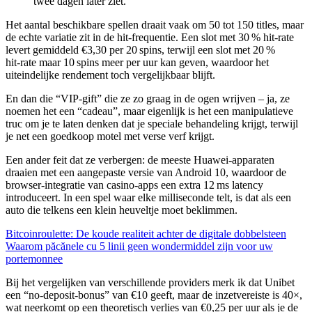
twee dagen later ziet.
Het aantal beschikbare spellen draait vaak om 50 tot 150 titles, maar
de echte variatie zit in de hit‑frequentie. Een slot met 30 % hit‑rate
levert gemiddeld €3,30 per 20 spins, terwijl een slot met 20 %
hit‑rate maar 10 spins meer per uur kan geven, waardoor het
uiteindelijke rendement toch vergelijkbaar blijft.
En dan die “VIP‑gift” die ze zo graag in de ogen wrijven – ja, ze
noemen het een “cadeau”, maar eigenlijk is het een manipulatieve
truc om je te laten denken dat je speciale behandeling krijgt, terwijl
je net een goedkoop motel met verse verf krijgt.
Een ander feit dat ze verbergen: de meeste Huawei‑apparaten
draaien met een aangepaste versie van Android 10, waardoor de
browser‑integratie van casino‑apps een extra 12 ms latency
introduceert. In een spel waar elke milliseconde telt, is dat als een
auto die telkens een klein heuveltje moet beklimmen.
Bitcoinroulette: De koude realiteit achter de digitale dobbelsteen
Waarom păcănele cu 5 linii geen wondermiddel zijn voor uw
portemonnee
Bij het vergelijken van verschillende providers merk ik dat Unibet
een “no‑deposit‑bonus” van €10 geeft, maar de inzetvereiste is 40×,
wat neerkomt op een theoretisch verlies van €0,25 per uur als je de