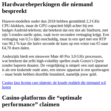
Hardwarebeperkingen die niemand
bespreekt
Huawei‑modellen ouder dan 2018 hebben gemiddeld 2,3 GHz
CPU‑klokken, maar de GPU‑capaciteit blijft achter bij een
budget‑Android‑telefoon; dat betekent dat een slot als Starburst, met
zijn 5‑rondes‑snelle spins, vaak twee seconden vertraging krijgt. Een
vertraging van 0,5 s lijkt onschuldig, maar in een spel met een RTP
van 96,1 % kan die halve seconde de kans op een winst van €5 naar
€4,70 doen dalen.
Anderzijds biedt een nieuwere Mate 40 Pro 3,0 GHz processors,
wat betekent dat zelfs high‑volatility spellen zoals Gonzo’s Quest
zonder haperen draaien. De vergelijking is simpel: een oud apparaat
is als een krakende oude auto, een nieuw apparaat is een sportwagen
– maar beide hebben dezelfde brandstof, namelijk jouw geld.
Casino fara licenta care plateste: de koude realiteit die niemand wil
horen
Casino‑platforms die “optimale
performance” claimen