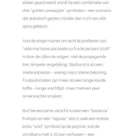
alleen geactiveerd wordt bij een combinatie van
drie “golden pineapple” symbolen – een scenario
dat statistisch gezien minder dan 0,1% van alle
spins gebeurt.
And de enige manier om echt te profiteren van
“cele mai bune păcănele cu fructe pe bani 2026”
is door de cijfers te volgen, niet de propaganda.
Een simpele vergelijking: Starburst is als een
snelle espresso – weinig risico, kleine beloning.
Fruitautomaten zijn meer als een lange koude
koffie – lange wachttijd, maar met een paar
onverwachte smaken.
But het eenzame verschil tussen een “bonanza”
fruitspin en een “regular” slot is vaak een enkele
extra “wild” symbool op de payline, wat de
winstkans met 0,3% kan verhogen – een