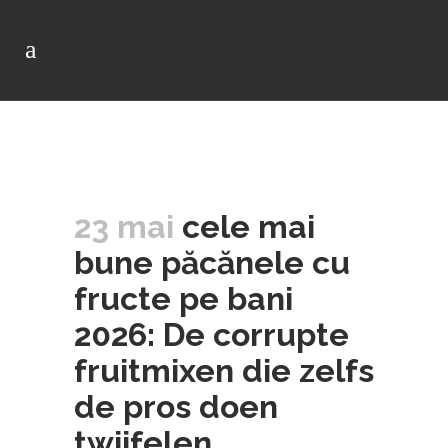
23 mai
cele mai
bune păcănele cu
fructe pe bani
2026: De corrupte
fruitmixen die zelfs
de pros doen
twijfelen