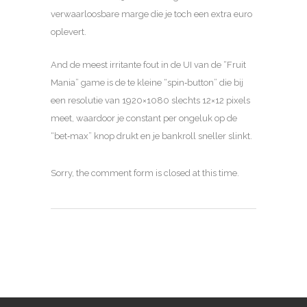
verwaarloosbare marge die je toch een extra euro
oplevert.
And de meest irritante fout in de UI van de “Fruit
Mania” game is de te kleine “spin‑button” die bij
een resolutie van 1920×1080 slechts 12×12 pixels
meet, waardoor je constant per ongeluk op de
“bet‑max” knop drukt en je bankroll sneller slinkt.
Sorry, the comment form is closed at this time.