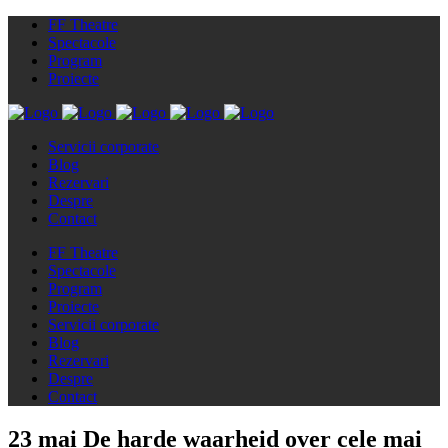
FF Theatre
Spectacole
Program
Proiecte
Servicii corporate
Blog
Rezervari
Despre
Contact
FF Theatre
Spectacole
Program
Proiecte
Servicii corporate
Blog
Rezervari
Despre
Contact
23 mai
De harde waarheid over cele mai