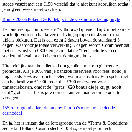
steeds vastzit met een €150 verschil dat je niet kunt gebruiken totdat
je nog een week moet wachten.
Bonus 200% Poker: De Killekijk in de Casino‑marketingjungle
Een andere tip: controleer de “withdrawal queue”. Bij Unibet kan de
wachttijd voor een bankoverschrijving oplopen tot 48 uur extra
tijdens piekuren. Dat is een extra 2 dagen boven de standaard 3
dagen, waardoor je totale verwerking 5 dagen wordt. Combineer dat
met een winst van €300, en je ziet dat de “free” belofte van een
snellere uitbetaling enkel een marketingmythe is.
Uiteindelijk draait het allemaal om getallen, niet om glanzende
promoties. Als je 30% van je bankroll reserveert voor fees, houd je
nog steeds 70% over om te spelen, wat realistisch is. Een speler met
een bankroll van €1.000 moet dus €300 reserveren voor
transactiekosten, omdat de “gratis” €20 bonus die je krijgt, nooit
echt “gratis” is – het is gewoon een andere manier om je geld te
verlagen.
155 rotiri gratuite fara depunere: Europa’s meest misleidende
casinodeal
En ja, het is irritant dat de lettergrootte van de “Terms & Conditions”
sectie bij Holland Casino slechts 10pt is; je moet je bril echt