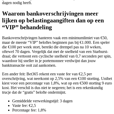
dagen nodig heeft.
Waarom bankoverschrijvingen meer
lijken op belastingaangiften dan op een
“VIP” behandeling
Bankoverschrijvingen hanteren vaak een minimumlimiet van €50,
maar de meeste “VIP” beloftes beginnen pas bij €1.000. Een speler
die €100 per week stort, bereikt die drempel pas na 10 weken,
oftewel 70 dagen. Vergelijk dat met de snelheid van een Starburst-
draai; die vertoont een cyclische snelheid van 0,7 seconden per spin,
waardoor hij sneller in je portemonnee verdwijnt dan jouw
banktransactie ooit zal aankomen.
Een ander feit: Bet365 rekent een vaste fee van €2,5 per
overschrijving, wat neerkomt op 2,5% van een €100 storting. Unibet
kiest voor een percentage van 1,8%, wat op een €500 storting 9 euro
kost. Het verschil is dus niet te negeren; het is een rekenkundig
trucje dat de “gratis” belofte ondermijnt.
Gemiddelde verwerkingstijd: 3 dagen
Vaste fee: €2,5
Percentage fee: 1,8%