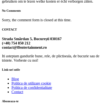
gebruiken om te lezen welke kosten er écht verborgen zitten.
No Comments
Sorry, the comment form is closed at this time.
CONTACT
Strada Smârdan 5, București 030167
(+40) 754 850 212
contact@ffentertainment.ro
Iti asteptam gandurile bune, rele, de plictiseala, de bucurie sau de
tristete. Vorbeste cu noi!
Link-uri utile
Blog
Politica de utilizare cookie
Politica de confidentialitate
Contact
Aboneaza-te