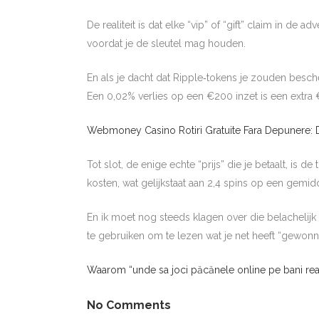
De realiteit is dat elke “vip” of “gift” claim in de 
voordat je de sleutel mag houden.
En als je dacht dat Ripple‑tokens je zouden besc
Een 0,02% verlies op een €200 inzet is een extra €
Webmoney Casino Rotiri Gratuite Fara Depunere: 
Tot slot, de enige echte “prijs” die je betaalt, is
kosten, wat gelijkstaat aan 2,4 spins op een gemid
En ik moet nog steeds klagen over die belachelij
te gebruiken om te lezen wat je net heeft “gewonn
Waarom “unde sa joci păcănele online pe bani real
No Comments