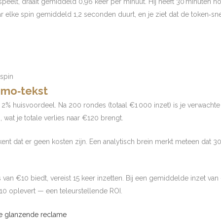
speelt, draait gemiddeld 0,96 keer per minuut. Hij heeft 30 minuten 
ar elke spin gemiddeld 1,2 seconden duurt, en je ziet dat de token‑sn
 spin
romo‑tekst
t 2% huisvoordeel. Na 200 rondes (totaal €1 000 inzet) is je verwacht
wat je totale verlies naar €120 brengt.
ekent dat er geen kosten zijn. Een analytisch brein merkt meteen dat 
van €10 biedt, vereist 15 keer inzetten. Bij een gemiddelde inzet van 
0 oplevert — een teleurstellende ROI.
 de glanzende reclame