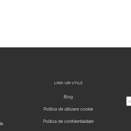
LINK-URI UTILE
Blog
Politica de utilizare cookie
Politica de confidentialitate
de