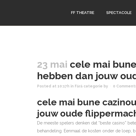
FF THEATRE
SPECTACOLE
23 mai
cele mai bune 
hebben dan jouw oud
Posted at 10:17h
in Fără categorie
by
0 Comment
cele mai bune cazinou
jouw oude flippermac
De meeste spelers denken dat “beste casino” betek
behandeling. Eenmaal de kosten onder de loep, blij