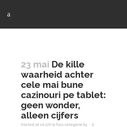
23 mai
De kille
waarheid achter
cele mai bune
cazinouri pe tablet:
geen wonder,
alleen cijfers
Posted at 10:17h
in Fără categorie
by
0