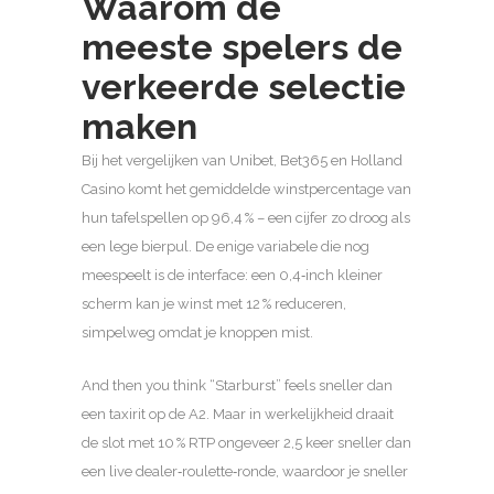
Waarom de
meeste spelers de
verkeerde selectie
maken
Bij het vergelijken van Unibet, Bet365 en Holland
Casino komt het gemiddelde winstpercentage van
hun tafelspellen op 96,4 % – een cijfer zo droog als
een lege bierpul. De enige variabele die nog
meespeelt is de interface: een 0,4‑inch kleiner
scherm kan je winst met 12 % reduceren,
simpelweg omdat je knoppen mist.
And then you think “Starburst” feels sneller dan
een taxirit op de A2. Maar in werkelijkheid draait
de slot met 10 % RTP ongeveer 2,5 keer sneller dan
een live dealer‑roulette‑ronde, waardoor je sneller