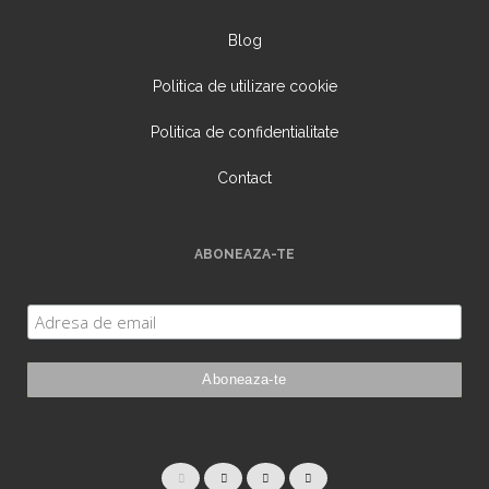
Blog
Politica de utilizare cookie
Politica de confidentialitate
Contact
ABONEAZA-TE