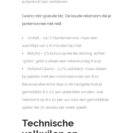
je bankroll kan verkleinen.
Casino rotiri gratuite btc: De koude rekensom die je
portemonnee niet redt
Unibet – 24/7 klantenservice, maar een
wachttijd van 1,8 minuten bij chat
Bet365 – 5 % bonus op eerste storting, echter
“gratis” geld is alleen een rekenkundig trucje
Holland Casino – 3,2 % cashback, maar alleen
bij spellen met een minimale inzet van €10
Because elke extra stap in de navigatie kost je
gemiddeld €0,07 aan potentiële winsten, wat
neerkomt op €2,10 per uur voor een gemiddelde
speler die 30 sessies per week speelt.
Technische