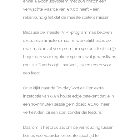
enkel €5‑bonussysteem met 20% match een
verwachte waarde van €7,00 heeft – een
rekenkundig feit dat de meeste spelers missen.
Because de meeste “VIP”‑programma’s beloven
exclusieve limieten, maar in werkelijkheid is de
maximale inzet voor premium spelers slechts 1,3×
hoger dan voor reguliere spelers, wat je winstkans
met 0,4 % verhoogt – nauwelijks een reden voor
een feest.
Or je kijkt naar de “in‑play”‑opties. Een extra
inzetoptie van 0,5 % house edge betekent dat je in
een 30‑minuten sessie gemiddeld €1,50 meer
verliest dan bij een spel zonder die feature.
Daarom is het cruciaal om de verhouding tussen
bonus‑voorwaarden en echte speel­tijd te