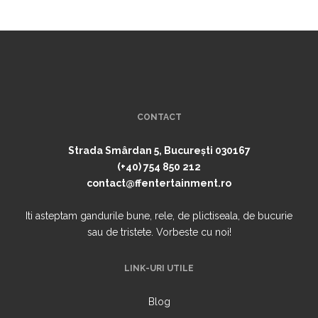
CONTACT
Strada Smârdan 5, București 030167
(+40) 754 850 212
contact@ffentertainment.ro
Iti asteptam gandurile bune, rele, de plictiseala, de bucurie
sau de tristete. Vorbeste cu noi!
LINK-URI UTILE
Blog