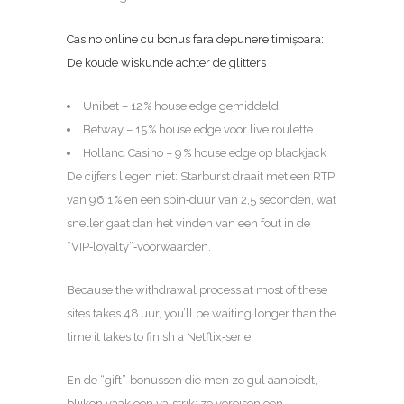
Casino online cu bonus fara depunere timișoara:
De koude wiskunde achter de glitters
Unibet – 12 % house edge gemiddeld
Betway – 15 % house edge voor live roulette
Holland Casino – 9 % house edge op blackjack
De cijfers liegen niet: Starburst draait met een RTP
van 96,1 % en een spin‑duur van 2,5 seconden, wat
sneller gaat dan het vinden van een fout in de
“VIP‑loyalty”‑voorwaarden.
Because the withdrawal process at most of these
sites takes 48 uur, you’ll be waiting longer than the
time it takes to finish a Netflix‑serie.
En de “gift”‑bonussen die men zo gul aanbiedt,
blijken vaak een valstrik: ze vereisen een