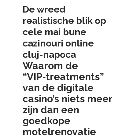
De wreed
realistische blik op
cele mai bune
cazinouri online
cluj-napoca
Waarom de
“VIP‑treatments”
van de digitale
casino’s niets meer
zijn dan een
goedkope
motelrenovatie