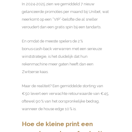
In 2024‑2025 zien we gemiddeld 7 nieuw
gelanceerde promoties per maand bij Unibet, wat
neerkomt op een “VIP”‑belofte die al sneller
veroudert dan een gratis spin bij een tandarts.
En omdat de meeste spelers de 2 %
bonus‑cash‑back verwarren met een serieuze
winststrategie, is het duidelijk dat hun
rekenmachine meer gaten heeft dan een
Zwitserse kaas.
Maar de realiteit? Een gemiddelde storting van
€50 levert een verwachte retourwaarde van €45,
oftewel 90 % van het oorspronkelijke bedrag,
wanneer de house edge 10 % is.
Hoe de kleine print een