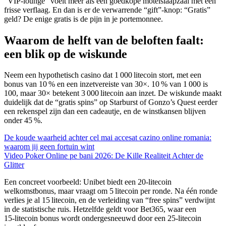
“VIP‑lounge” voelt meer als een goedkope motelslaapzaal met een
frisse verflaag. En dan is er de verwarrende “gift”‑knop: “Gratis”
geld? De enige gratis is de pijn in je portemonnee.
Waarom de helft van de beloften faalt:
een blik op de wiskunde
Neem een hypothetisch casino dat 1 000 litecoin stort, met een
bonus van 10 % en een inzetvereiste van 30×. 10 % van 1 000 is
100, maar 30× betekent 3 000 litecoin aan inzet. De wiskunde maakt
duidelijk dat de “gratis spins” op Starburst of Gonzo’s Quest eerder
een rekenspel zijn dan een cadeautje, en de winstkansen blijven
onder 45 %.
De koude waarheid achter cel mai accesat cazino online romania:
waarom jij geen fortuin wint
Video Poker Online pe bani 2026: De Kille Realiteit Achter de
Glitter
Een concreet voorbeeld: Unibet biedt een 20‑litecoin
welkomstbonus, maar vraagt om 5 litecoin per ronde. Na één ronde
verlies je al 15 litecoin, en de verleiding van “free spins” verdwijnt
in de statistische ruis. Hetzelfde geldt voor Bet365, waar een
15‑litecoin bonus wordt ondergesneeuwd door een 25‑litecoin