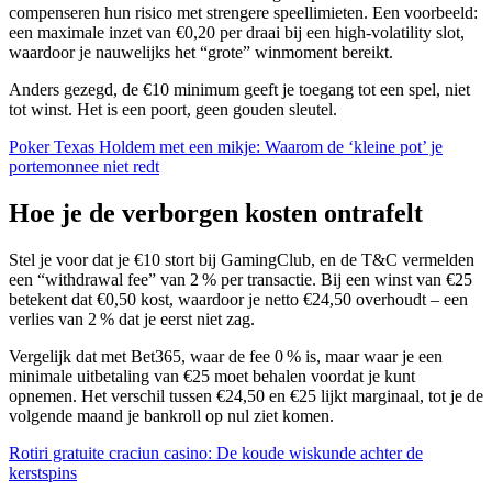
compenseren hun risico met strengere speellimieten. Een voorbeeld:
een maximale inzet van €0,20 per draai bij een high‑volatility slot,
waardoor je nauwelijks het “grote” winmoment bereikt.
Anders gezegd, de €10 minimum geeft je toegang tot een spel, niet
tot winst. Het is een poort, geen gouden sleutel.
Poker Texas Holdem met een mikje: Waarom de ‘kleine pot’ je
portemonnee niet redt
Hoe je de verborgen kosten ontrafelt
Stel je voor dat je €10 stort bij GamingClub, en de T&C vermelden
een “withdrawal fee” van 2 % per transactie. Bij een winst van €25
betekent dat €0,50 kost, waardoor je netto €24,50 overhoudt – een
verlies van 2 % dat je eerst niet zag.
Vergelijk dat met Bet365, waar de fee 0 % is, maar waar je een
minimale uitbetaling van €25 moet behalen voordat je kunt
opnemen. Het verschil tussen €24,50 en €25 lijkt marginaal, tot je de
volgende maand je bankroll op nul ziet komen.
Rotiri gratuite craciun casino: De koude wiskunde achter de
kerstspins