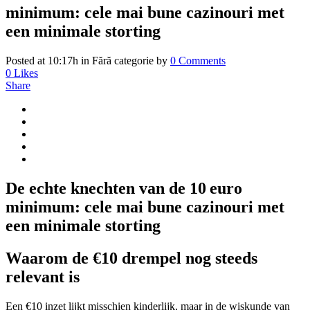
minimum: cele mai bune cazinouri met
een minimale storting
Posted at 10:17h
in Fără categorie
by
0 Comments
0
Likes
Share
De echte knechten van de 10 euro
minimum: cele mai bune cazinouri met
een minimale storting
Waarom de €10 drempel nog steeds
relevant is
Een €10 inzet lijkt misschien kinderlijk, maar in de wiskunde van