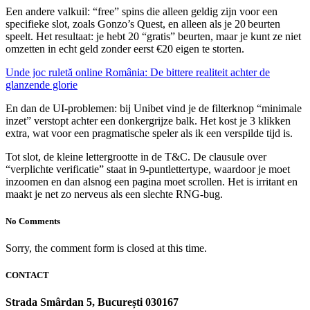
Een andere valkuil: “free” spins die alleen geldig zijn voor een
specifieke slot, zoals Gonzo’s Quest, en alleen als je 20 beurten
speelt. Het resultaat: je hebt 20 “gratis” beurten, maar je kunt ze niet
omzetten in echt geld zonder eerst €20 eigen te storten.
Unde joc ruletă online România: De bittere realiteit achter de
glanzende glorie
En dan de UI‑problemen: bij Unibet vind je de filterknop “minimale
inzet” verstopt achter een donkergrijze balk. Het kost je 3 klikken
extra, wat voor een pragmatische speler als ik een verspilde tijd is.
Tot slot, de kleine lettergrootte in de T&C. De clausule over
“verplichte verificatie” staat in 9‑puntlettertype, waardoor je moet
inzoomen en dan alsnog een pagina moet scrollen. Het is irritant en
maakt je net zo nerveus als een slechte RNG‑bug.
No Comments
Sorry, the comment form is closed at this time.
CONTACT
Strada Smârdan 5, București 030167