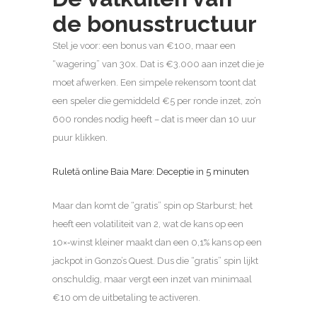
de bonusstructuur
Stel je voor: een bonus van €100, maar een
“wagering” van 30x. Dat is €3.000 aan inzet die je
moet afwerken. Een simpele rekensom toont dat
een speler die gemiddeld €5 per ronde inzet, zo’n
600 rondes nodig heeft – dat is meer dan 10 uur
puur klikken.
Ruletă online Baia Mare: Deceptie in 5 minuten
Maar dan komt de “gratis” spin op Starburst; het
heeft een volatiliteit van 2, wat de kans op een
10×‑winst kleiner maakt dan een 0,1% kans op een
jackpot in Gonzo’s Quest. Dus die “gratis” spin lijkt
onschuldig, maar vergt een inzet van minimaal
€10 om de uitbetaling te activeren.