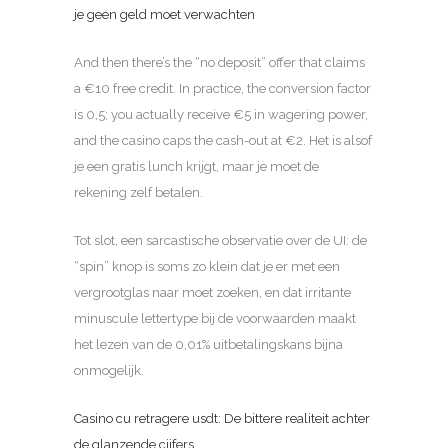
je geen geld moet verwachten
And then there’s the “no deposit” offer that claims
a €10 free credit. In practice, the conversion factor
is 0,5; you actually receive €5 in wagering power,
and the casino caps the cash-out at €2. Het is alsof
je een gratis lunch krijgt, maar je moet de
rekening zelf betalen.
Tot slot, een sarcastische observatie over de UI: de
“spin” knop is soms zo klein dat je er met een
vergrootglas naar moet zoeken, en dat irritante
minuscule lettertype bij de voorwaarden maakt
het lezen van de 0,01% uitbetalingskans bijna
onmogelijk.
Casino cu retragere usdt: De bittere realiteit achter
de glanzende cijfers