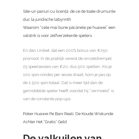
Site-uri pariuri cu licență: de ce de toate drumurile
duc la juridische labyrinth
Waarom “cele mai bune păcănele pe huawei” een
valstrik is voor zelfverzekerde spelers
En dan Unibet, dat een 200% bonus van €250
promoot. In de praktijk vereist de omzetdrempel
25 speelsessies van €20, dus 500 spellen. Als je
100 spin‑rondes per sessie draait, kom je pas op
de 2.500 spin‑totaal. Dat is meer tijd dan de
gemiddelde speler heeft voordat hij “vermoeid” is
van de constante pop‑ups.
Poker Huawei Pe Bani Reali: De Koude Wiskunde
Achter Het “Gratis” Geld
De valkuilen van