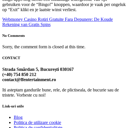
gebruiken voor de “Bingo!” knoppen, waardoor je vaak per ongeluk
op “Exit” klikt en je laatste winst verliest.
Webmoney Casino Rotiri Gratuite Fara Depunere: De Koude
Rekening van Gratis Spins
No Comments
Sorry, the comment form is closed at this time.
CONTACT
Strada Smârdan 5, București 030167
(+40) 754 850 212
contact@ffentertainment.ro
Iti asteptam gandurile bune, rele, de plictiseala, de bucurie sau de
tristete. Vorbeste cu noi!
Link-uri utile
Blog
Politica de utilizare cookie
Politica de confidentialitate