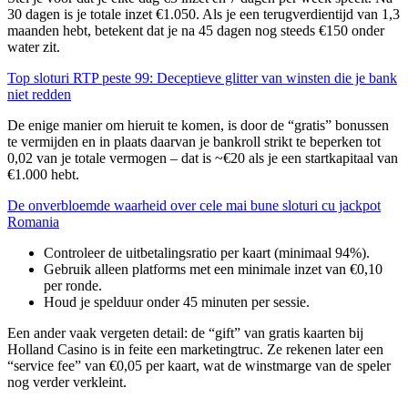
30 dagen is je totale inzet €1.050. Als je een terugverdientijd van 1,3
maanden hebt, betekent dat je na 45 dagen nog steeds €150 onder
water zit.
Top sloturi RTP peste 99: Deceptieve glitter van winsten die je bank
niet redden
De enige manier om hieruit te komen, is door de “gratis” bonussen
te vermijden en in plaats daarvan je bankroll strikt te beperken tot
0,02 van je totale vermogen – dat is ~€20 als je een startkapitaal van
€1.000 hebt.
De onverbloemde waarheid over cele mai bune sloturi cu jackpot
Romania
Controleer de uitbetalingsratio per kaart (minimaal 94%).
Gebruik alleen platforms met een minimale inzet van €0,10
per ronde.
Houd je spelduur onder 45 minuten per sessie.
Een ander vaak vergeten detail: de “gift” van gratis kaarten bij
Holland Casino is in feite een marketingtruc. Ze rekenen later een
“service fee” van €0,05 per kaart, wat de winstmarge van de speler
nog verder verkleint.