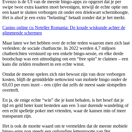
Evenzo is de UI van de meeste bingo‑apps zo opgezet dat je per
swipe twee extra kaarten moet bevestigen, terwijl de echte optie om
een kaart te sluiten verborgen zit onder een driekwart schermhoogte.
Het is alsof je een extra “belasting” betaalt zonder dat je het merkt.
Casino online cu Neteller Romania: De koude wiskunde achter de
glimmende schermen
Maar laten we het hebben over de echte reden waarom men zich laat
verleiden: de sociale chatfunctie. In 2022 werden 4,7 miljoen
chatberichten verstuurd op een enkele bingo‑sessie, en elke derde
boodschap was een uitnodiging om een “free spin” te claimen – een
kans die zelden resulteert in een echte winst.
Omdat de meeste spelers zich niet bewust zijn van deze verborgen
kosten, blijft de gemiddelde nettowinst van mobiele bingo onder de
€0,03 per euro inzet – een cijfer dat zelfs de meest saaie slotspellen
overtreft.
En ja, de enige echte “win” die je kunt behalen, is het besef dat je
tijd en geld beter kunt besteden aan een 3‑uur durende wandeling of
een echt spelletje poker met vrienden, waar de kansen min of meer
transparant zijn.
Het is ook de moeite waard om te vermelden dat de meeste mobiele
bingo‑apps nog steeds een onhandige lettergrootte van 9pt