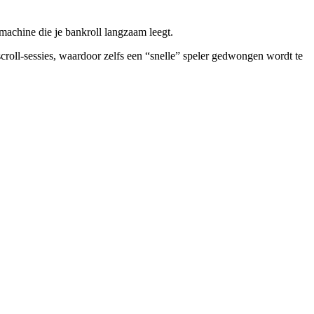
nmachine die je bankroll langzaam leegt.
scroll‑sessies, waardoor zelfs een “snelle” speler gedwongen wordt te