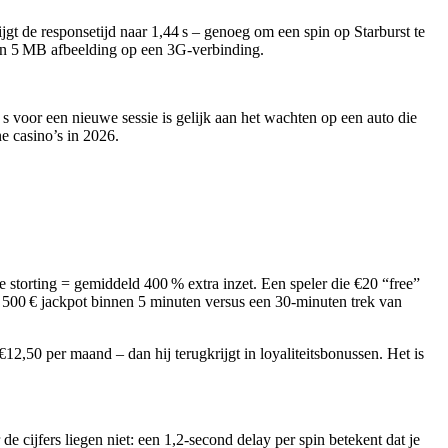
ijgt de responsetijd naar 1,44 s – genoeg om een spin op Starburst te
 een 5 MB afbeelding op een 3G‑verbinding.
s voor een nieuwe sessie is gelijk aan het wachten op een auto die
ne casino’s in 2026.
e storting = gemiddeld 400 % extra inzet. Een speler die €20 “free”
en 500 € jackpot binnen 5 minuten versus een 30‑minuten trek van
2,50 per maand – dan hij terugkrijgt in loyaliteitsbonussen. Het is
de cijfers liegen niet: een 1,2‑second delay per spin betekent dat je