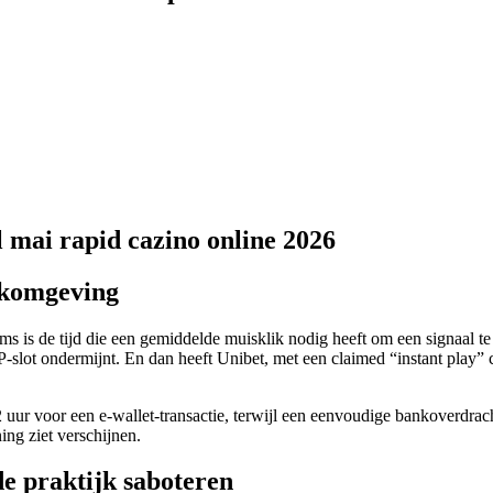
l mai rapid cazino online 2026
gokomgeving
ms is de tijd die een gemiddelde muisklik nodig heeft om een signaal 
slot ondermijnt. En dan heeft Unibet, met een claimed “instant play” c
 uur voor een e‑wallet-transactie, terwijl een eenvoudige bankoverdrac
ing ziet verschijnen.
de praktijk saboteren