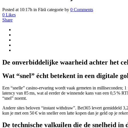
Posted at 10:17h
in Fără categorie
by
0 Comments
0
Likes
Share
De onverbiddelijke waarheid achter het ce
Wat “snel” écht betekent in een digitale 
Een “snelle” casino‑ervaring wordt vaak gemeten in milliseconden; 1 
latency van 85 ms, wat al eerder de winnende kans van een 0,5 % RTP‑
“snel” noemt.
Andere sites beloven “instant withdraw”. Bet365 levert gemiddeld 3,2
kun je met een 50 € win sneller een latte kopen dan je geld op je reken
De technische valkuilen die de snelheid in 