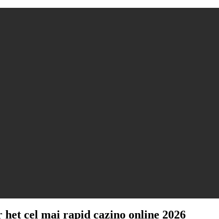
het cel mai rapid cazino online 2026