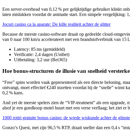
Een server‑overhead van 0,12 % per gelijktijdige gebruiker klinkt onbe
laten mislukken voordat de animatie start. Een simpele vergelijking: 
Jocuri casino ca la aparate: De kille realiteit achter de glitter
Because de meeste casino‑software draait op gedeelde cloud‑omgevingen
van 0 naar 100 km/u accelerateert met een brandstofverbruik van 15 L/1
Latency: 85 ms (gemiddeld)
Verificatie: 2,4 dagen (Unibet)
Uitbetaling: 3,2 uur (Bet365)
Hoe bonus‑structuren de illusie van snelheid versterk
“Free” spins worden vaak gepresenteerd als een directe beloning, maar
ontvangt, moet effectief €240 inzetten voordat hij de “snelle” winst 
0,2 % kans.
And yet de meeste spelers zien de “VIP‑treatment” als een upgrade, ma
alsof je een goedkoop motel huurt met een verse verflaag; het ziet er b
1000 rotiri gratuite bonus casino: de wrede wiskunde achter de glinste
Gonzo’s Quest, met zijn 96,5 % RTP, draait sneller dan een 0,4 s “insta