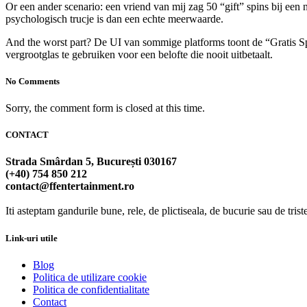
Or een ander scenario: een vriend van mij zag 50 “gift” spins bij een
psychologisch trucje is dan een echte meerwaarde.
And the worst part? De UI van sommige platforms toont de “Gratis Spin
vergrootglas te gebruiken voor een belofte die nooit uitbetaalt.
No Comments
Sorry, the comment form is closed at this time.
CONTACT
Strada Smârdan 5, București 030167
(+40) 754 850 212
contact@ffentertainment.ro
Iti asteptam gandurile bune, rele, de plictiseala, de bucurie sau de trist
Link-uri utile
Blog
Politica de utilizare cookie
Politica de confidentialitate
Contact