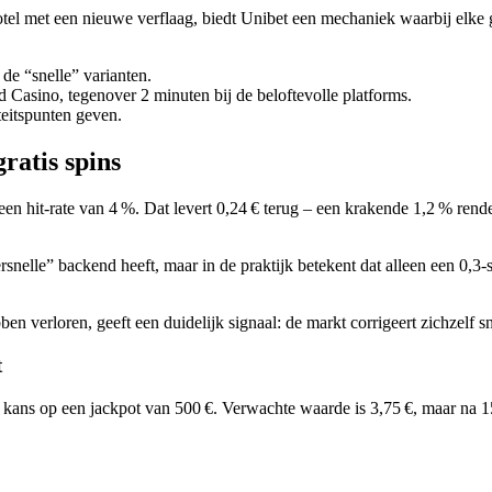
l met een nieuwe verflaag, biedt Unibet een mechaniek waarbij elke grat
 de “snelle” varianten.
d Casino, tegenover 2 minuten bij de beloftevolle platforms.
teitspunten geven.
ratis spins
en een hit‑rate van 4 %. Dat levert 0,24 € terug – een krakende 1,2 % re
rsnelle” backend heeft, maar in de praktijk betekent dat alleen een 0,3
bben verloren, geeft een duidelijk signaal: de markt corrigeert zichzelf
t
 kans op een jackpot van 500 €. Verwachte waarde is 3,75 €, maar na 15 