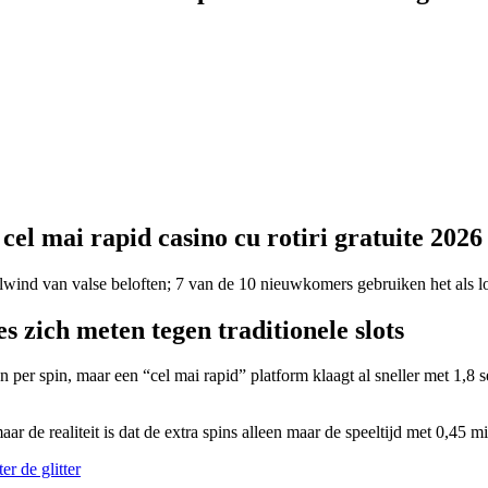
el mai rapid casino cu rotiri gratuite 2026
lwind van valse beloften; 7 van de 10 nieuwkomers gebruiken het als lok
s zich meten tegen traditionele slots
n per spin, maar een “cel mai rapid” platform klaagt al sneller met 1,8
r de realiteit is dat de extra spins alleen maar de speeltijd met 0,45 mi
er de glitter