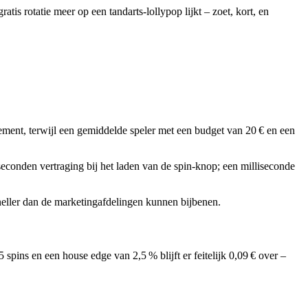
is rotatie meer op een tandarts‑lollypop lijkt – zoet, kort, en
ndement, terwijl een gemiddelde speler met een budget van 20 € en een
‑seconden vertraging bij het laden van de spin‑knop; een milliseconde
 sneller dan de marketingafdelingen kunnen bijbenen.
spins en een house edge van 2,5 % blijft er feitelijk 0,09 € over –