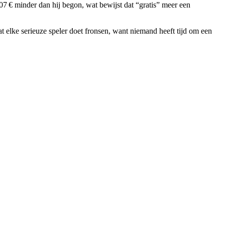
,07 € minder dan hij begon, wat bewijst dat “gratis” meer een
t elke serieuze speler doet fronsen, want niemand heeft tijd om een