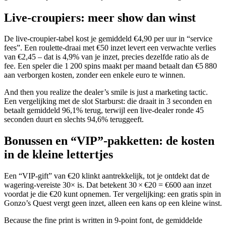
Live‑croupiers: meer show dan winst
De live‑croupier‑tabel kost je gemiddeld €4,90 per uur in “service
fees”. Een roulette‑draai met €50 inzet levert een verwachte verlies
van €2,45 – dat is 4,9% van je inzet, precies dezelfde ratio als de
fee. Een speler die 1 200 spins maakt per maand betaalt dan €5 880
aan verborgen kosten, zonder een enkele euro te winnen.
And then you realize the dealer’s smile is just a marketing tactic.
Een vergelijking met de slot Starburst: die draait in 3 seconden en
betaalt gemiddeld 96,1% terug, terwijl een live‑dealer ronde 45
seconden duurt en slechts 94,6% teruggeeft.
Bonussen en “VIP”‑pakketten: de kosten
in de kleine lettertjes
Een “VIP‑gift” van €20 klinkt aantrekkelijk, tot je ontdekt dat de
wagering‑vereiste 30× is. Dat betekent 30 × €20 = €600 aan inzet
voordat je die €20 kunt opnemen. Ter vergelijking: een gratis spin in
Gonzo’s Quest vergt geen inzet, alleen een kans op een kleine winst.
Because the fine print is written in 9‑point font, de gemiddelde