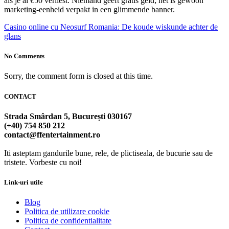
als je al €50 verliest. Niemand geeft gratis geld; het is gewoon
marketing‑eenheid verpakt in een glimmende banner.
Casino online cu Neosurf Romania: De koude wiskunde achter de
glans
No Comments
Sorry, the comment form is closed at this time.
CONTACT
Strada Smârdan 5, București 030167
(+40) 754 850 212
contact@ffentertainment.ro
Iti asteptam gandurile bune, rele, de plictiseala, de bucurie sau de
tristete. Vorbeste cu noi!
Link-uri utile
Blog
Politica de utilizare cookie
Politica de confidentialitate