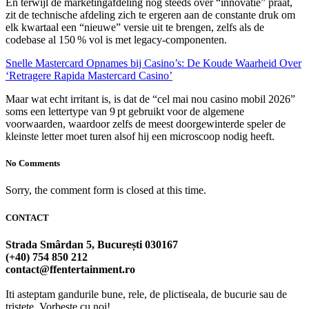
En terwijl de marketingafdeling nog steeds over “innovatie” praat,
zit de technische afdeling zich te ergeren aan de constante druk om
elk kwartaal een “nieuwe” versie uit te brengen, zelfs als de
codebase al 150 % vol is met legacy‑componenten.
Snelle Mastercard Opnames bij Casino’s: De Koude Waarheid Over
‘Retragere Rapida Mastercard Casino’
Maar wat echt irritant is, is dat de “cel mai nou casino mobil 2026”
soms een lettertype van 9 pt gebruikt voor de algemene
voorwaarden, waardoor zelfs de meest doorgewinterde speler de
kleinste letter moet turen alsof hij een microscoop nodig heeft.
No Comments
Sorry, the comment form is closed at this time.
CONTACT
Strada Smârdan 5, București 030167
(+40) 754 850 212
contact@ffentertainment.ro
Iti asteptam gandurile bune, rele, de plictiseala, de bucurie sau de
tristete. Vorbeste cu noi!