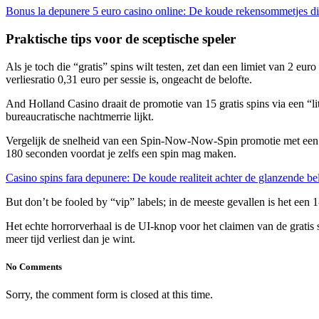
Bonus la depunere 5 euro casino online: De koude rekensommetjes die 
Praktische tips voor de sceptische speler
Als je toch die “gratis” spins wilt testen, zet dan een limiet van 2 eur
verliesratio 0,31 euro per sessie is, ongeacht de belofte.
And Holland Casino draait de promotie van 15 gratis spins via een “lit
bureaucratische nachtmerrie lijkt.
Vergelijk de snelheid van een Spin‑Now‑Now‑Spin promotie met een ou
180 seconden voordat je zelfs een spin mag maken.
Casino spins fara depunere: De koude realiteit achter de glanzende be
But don’t be fooled by “vip” labels; in de meeste gevallen is het een 
Het echte horrorverhaal is de UI‑knop voor het claimen van de gratis 
meer tijd verliest dan je wint.
No Comments
Sorry, the comment form is closed at this time.