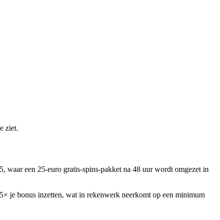
 ziet.
, waar een 25‑euro gratis‑spins‑pakket na 48 uur wordt omgezet in
 15× je bonus inzetten, wat in rekenwerk neerkomt op een minimum