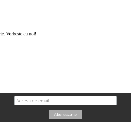
ete. Vorbeste cu noi!