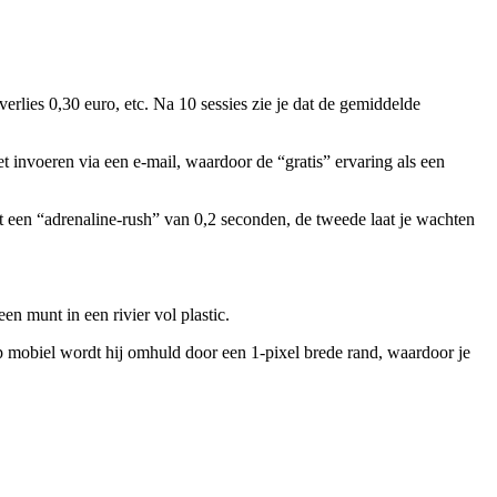
 verlies 0,30 euro, etc. Na 10 sessies zie je dat de gemiddelde
et invoeren via een e‑mail, waardoor de “gratis” ervaring als een
 een “adrenaline‑rush” van 0,2 seconden, de tweede laat je wachten
en munt in een rivier vol plastic.
 op mobiel wordt hij omhuld door een 1‑pixel brede rand, waardoor je