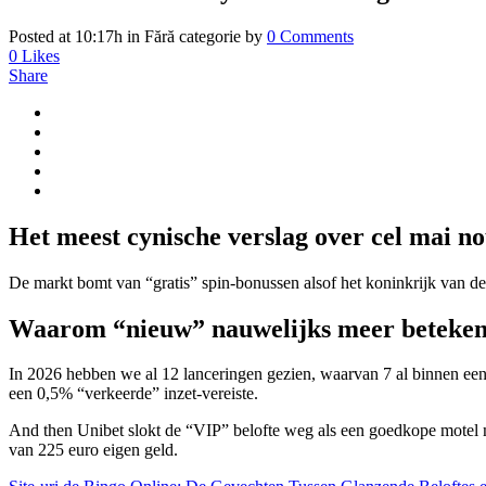
Posted at 10:17h
in Fără categorie
by
0 Comments
0
Likes
Share
Het meest cynische verslag over cel mai nou
De markt bomt van “gratis” spin‑bonussen alsof het koninkrijk van de g
Waarom “nieuw” nauwelijks meer betekent
In 2026 hebben we al 12 lanceringen gezien, waarvan 7 al binnen ee
een 0,5% “verkeerde” inzet‑vereiste.
And then Unibet slokt de “VIP” belofte weg als een goedkope motel m
van 225 euro eigen geld.