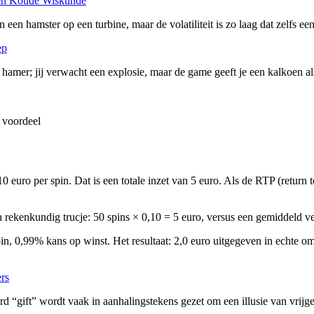
 en Koude Wiskunde
n een hamster op een turbine, maar de volatiliteit is zo laag dat zelfs ee
ep
hamer; jij verwacht een explosie, maar de game geeft je een kalkoen al
 voordeel
,10 euro per spin. Dat is een totale inzet van 5 euro. Als de RTP (return
 rekenkundig trucje: 50 spins × 0,10 = 5 euro, versus een gemiddeld verl
pin, 0,99% kans op winst. Het resultaat: 2,0 euro uitgegeven in echte omz
ers
d “gift” wordt vaak in aanhalingstekens gezet om een illusie van vrijge