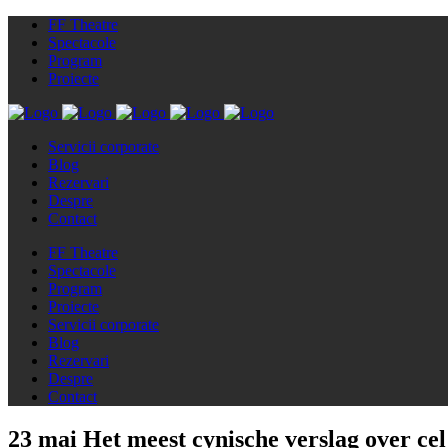
FF Theatre
Spectacole
Program
Proiecte
Servicii corporate
Blog
Rezervari
Despre
Contact
FF Theatre
Spectacole
Program
Proiecte
Servicii corporate
Blog
Rezervari
Despre
Contact
23 mai
Het meest cynische verslag over cel 