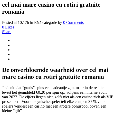
cel mai mare casino cu rotiri gratuite
romania
Posted at 10:17h
in Fără categorie
by
0 Comments
0
Likes
Share
De onverbloemde waarheid over cel mai
mare casino cu rotiri gratuite romania
Je denkt dat “gratis” spins een cadeautje zijn, maar in de realiteit
levert het gemiddeld €0,20 per spin op, volgens een interne audit
van 2023. De cijfers liegen niet, zelfs niet als een casino zich als VIP
presenteert. Voor de cynische speler telt elke cent, en 37 % van de
spelers verkiest een casino met een grotere bonuspool boven een
kleine “gift”.