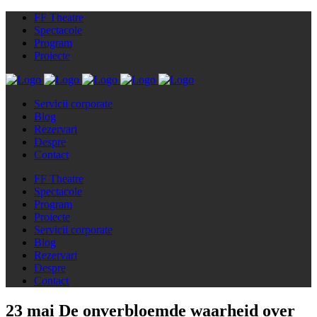
FF Theatre
Spectacole
Program
Proiecte
Servicii corporate
Blog
Rezervari
Despre
Contact
FF Theatre
Spectacole
Program
Proiecte
Servicii corporate
Blog
Rezervari
Despre
Contact
23 mai
De onverbloemde waarheid over