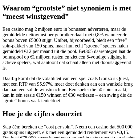
Waarom “grootste” niet synoniem is met
“meest winstgevend”
Een casino mag 2 miljoen euro in bonussen adverteren, maar de
gemiddelde nettowinst per gebruiker daalt met 0,8% wanneer de
bonus boven €5000 stijgt. Unibet, bijvoorbeeld, biedt een “free”
spin‑pakket van 150 spins, maar hun echt “groene” spelers halen
gemiddeld €12 per maand uit die pool. Bet365 daarentegen laat de
bonuspool op €1 miljoen rusten en ziet een 5‑voudige stijging in
actieve spelers, wat aantoont dat schaal alleen niet doorslaggevend
is.
Daarbij komt dat de volatiliteit van een spel zoals Gonzo’s Quest,
met een RTP van 95,97%, meer doet denken aan een wankele brug
dan aan een solide winstmachine. Een speler die 50 spins maakt,
kan in één sessie €150 winnen of €30 verliezen – een swing die de
“grote” bonus vaak tenietdoet.
Hoe je de cijfers doorziet
Stap één: bereken de “cost per spin”. Neem een casino dat 500 000
gratis spins uitgeeft, elk met een gemiddeld rendement van €0,15.
Dat kost €75 000, maar levert een verwachte extra omzet van slechts