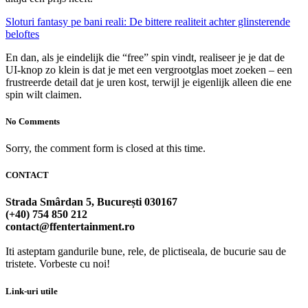
Sloturi fantasy pe bani reali: De bittere realiteit achter glinsterende
beloftes
En dan, als je eindelijk die “free” spin vindt, realiseer je je dat de
UI‑knop zo klein is dat je met een vergrootglas moet zoeken – een
frustreerde detail dat je uren kost, terwijl je eigenlijk alleen die ene
spin wilt claimen.
No Comments
Sorry, the comment form is closed at this time.
CONTACT
Strada Smârdan 5, București 030167
(+40) 754 850 212
contact@ffentertainment.ro
Iti asteptam gandurile bune, rele, de plictiseala, de bucurie sau de
tristete. Vorbeste cu noi!
Link-uri utile