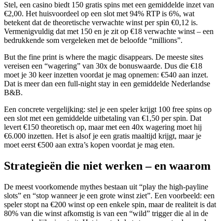
Stel, een casino biedt 150 gratis spins met een gemiddelde inzet van
€2,00. Het huisvoordeel op een slot met 94% RTP is 6%, wat
betekent dat de theoretische verwachte winst per spin €0,12 is.
Vermenigvuldig dat met 150 en je zit op €18 verwachte winst – een
bedrukkende som vergeleken met de beloofde “millions”.
But the fine print is where the magic disappears. De meeste sites
vereisen een “wagering” van 30x de bonuswaarde. Dus die €18
moet je 30 keer inzetten voordat je mag opnemen: €540 aan inzet.
Dat is meer dan een full‑night stay in een gemiddelde Nederlandse
B&B.
Een concrete vergelijking: stel je een speler krijgt 100 free spins op
een slot met een gemiddelde uitbetaling van €1,50 per spin. Dat
levert €150 theoretisch op, maar met een 40x wagering moet hij
€6.000 inzetten. Het is alsof je een gratis maaltijd krijgt, maar je
moet eerst €500 aan extra’s kopen voordat je mag eten.
Strategieën die niet werken – en waarom
De meest voorkomende mythes bestaan uit “play the high‑payline
slots” en “stop wanneer je een grote winst ziet”. Een voorbeeld: een
speler stopt na €200 winst op een enkele spin, maar de realiteit is dat
80% van die winst afkomstig is van een “wild” trigger die al in de