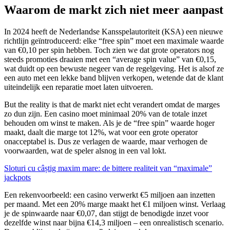
Waarom de markt zich niet meer aanpast
In 2024 heeft de Nederlandse Kansspelautoriteit (KSA) een nieuwe
richtlijn geïntroduceerd: elke “free spin” moet een maximale waarde
van €0,10 per spin hebben. Toch zien we dat grote operators nog
steeds promoties draaien met een “average spin value” van €0,15,
wat duidt op een bewuste negeer van de regelgeving. Het is alsof ze
een auto met een lekke band blijven verkopen, wetende dat de klant
uiteindelijk een reparatie moet laten uitvoeren.
But the reality is that de markt niet echt verandert omdat de marges
zo dun zijn. Een casino moet minimaal 20% van de totale inzet
behouden om winst te maken. Als je de “free spin” waarde hoger
maakt, daalt die marge tot 12%, wat voor een grote operator
onacceptabel is. Dus ze verlagen de waarde, maar verhogen de
voorwaarden, wat de speler alsnog in een val lokt.
Sloturi cu câștig maxim mare: de bittere realiteit van “maximale”
jackpots
Een rekenvoorbeeld: een casino verwerkt €5 miljoen aan inzetten
per maand. Met een 20% marge maakt het €1 miljoen winst. Verlaag
je de spinwaarde naar €0,07, dan stijgt de benodigde inzet voor
dezelfde winst naar bijna €14,3 miljoen – een onrealistisch scenario.