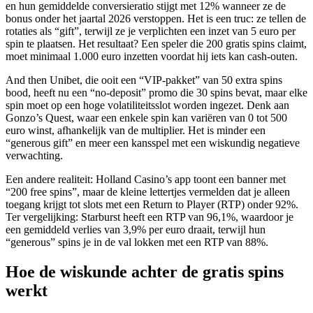
en hun gemiddelde conversieratio stijgt met 12% wanneer ze de
bonus onder het jaartal 2026 verstoppen. Het is een truc: ze tellen de
rotaties als “gift”, terwijl ze je verplichten een inzet van 5 euro per
spin te plaatsen. Het resultaat? Een speler die 200 gratis spins claimt,
moet minimaal 1.000 euro inzetten voordat hij iets kan cash‑outen.
And then Unibet, die ooit een “VIP‑pakket” van 50 extra spins
bood, heeft nu een “no‑deposit” promo die 30 spins bevat, maar elke
spin moet op een hoge volatiliteitsslot worden ingezet. Denk aan
Gonzo’s Quest, waar een enkele spin kan variëren van 0 tot 500
euro winst, afhankelijk van de multiplier. Het is minder een
“generous gift” en meer een kansspel met een wiskundig negatieve
verwachting.
Een andere realiteit: Holland Casino’s app toont een banner met
“200 free spins”, maar de kleine lettertjes vermelden dat je alleen
toegang krijgt tot slots met een Return to Player (RTP) onder 92%.
Ter vergelijking: Starburst heeft een RTP van 96,1%, waardoor je
een gemiddeld verlies van 3,9% per euro draait, terwijl hun
“generous” spins je in de val lokken met een RTP van 88%.
Hoe de wiskunde achter de gratis spins
werkt