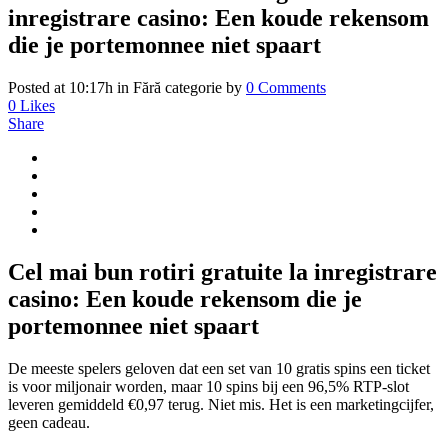
inregistrare casino: Een koude rekensom
die je portemonnee niet spaart
Posted at 10:17h
in Fără categorie
by
0 Comments
0
Likes
Share
Cel mai bun rotiri gratuite la inregistrare
casino: Een koude rekensom die je
portemonnee niet spaart
De meeste spelers geloven dat een set van 10 gratis spins een ticket
is voor miljonair worden, maar 10 spins bij een 96,5% RTP‑slot
leveren gemiddeld €0,97 terug. Niet mis. Het is een marketingcijfer,
geen cadeau.