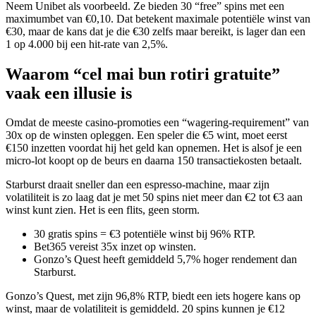
Neem Unibet als voorbeeld. Ze bieden 30 “free” spins met een
maximumbet van €0,10. Dat betekent maximale potentiële winst van
€30, maar de kans dat je die €30 zelfs maar bereikt, is lager dan een
1 op 4.000 bij een hit‑rate van 2,5%.
Waarom “cel mai bun rotiri gratuite”
vaak een illusie is
Omdat de meeste casino‑promoties een “wagering‑requirement” van
30x op de winsten opleggen. Een speler die €5 wint, moet eerst
€150 inzetten voordat hij het geld kan opnemen. Het is alsof je een
micro‑lot koopt op de beurs en daarna 150 transactiekosten betaalt.
Starburst draait sneller dan een espresso‑machine, maar zijn
volatiliteit is zo laag dat je met 50 spins niet meer dan €2 tot €3 aan
winst kunt zien. Het is een flits, geen storm.
30 gratis spins = €3 potentiële winst bij 96% RTP.
Bet365 vereist 35x inzet op winsten.
Gonzo’s Quest heeft gemiddeld 5,7% hoger rendement dan
Starburst.
Gonzo’s Quest, met zijn 96,8% RTP, biedt een iets hogere kans op
winst, maar de volatiliteit is gemiddeld. 20 spins kunnen je €12