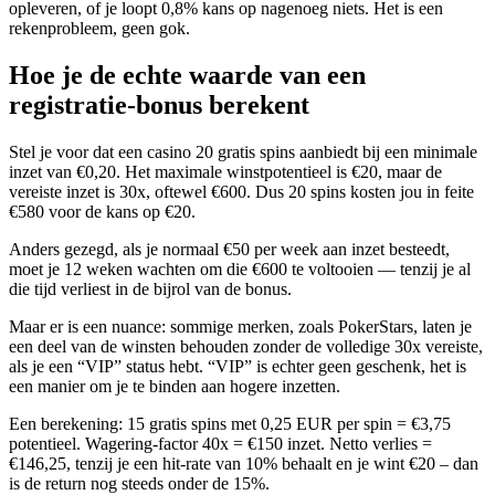
opleveren, of je loopt 0,8% kans op nagenoeg niets. Het is een
rekenprobleem, geen gok.
Hoe je de echte waarde van een
registratie‑bonus berekent
Stel je voor dat een casino 20 gratis spins aanbiedt bij een minimale
inzet van €0,20. Het maximale winstpotentieel is €20, maar de
vereiste inzet is 30x, oftewel €600. Dus 20 spins kosten jou in feite
€580 voor de kans op €20.
Anders gezegd, als je normaal €50 per week aan inzet besteedt,
moet je 12 weken wachten om die €600 te voltooien — tenzij je al
die tijd verliest in de bijrol van de bonus.
Maar er is een nuance: sommige merken, zoals PokerStars, laten je
een deel van de winsten behouden zonder de volledige 30x vereiste,
als je een “VIP” status hebt. “VIP” is echter geen geschenk, het is
een manier om je te binden aan hogere inzetten.
Een berekening: 15 gratis spins met 0,25 EUR per spin = €3,75
potentieel. Wagering‑factor 40x = €150 inzet. Netto verlies =
€146,25, tenzij je een hit‑rate van 10% behaalt en je wint €20 – dan
is de return nog steeds onder de 15%.