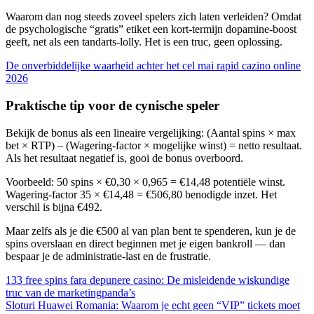
Waarom dan nog steeds zoveel spelers zich laten verleiden? Omdat
de psychologische “gratis” etiket een kort‑termijn dopamine‑boost
geeft, net als een tandarts‑lolly. Het is een truc, geen oplossing.
De onverbiddelijke waarheid achter het cel mai rapid cazino online
2026
Praktische tip voor de cynische speler
Bekijk de bonus als een lineaire vergelijking: (Aantal spins × max
bet × RTP) – (Wagering‑factor × mogelijke winst) = netto resultaat.
Als het resultaat negatief is, gooi de bonus overboord.
Voorbeeld: 50 spins × €0,30 × 0,965 = €14,48 potentiële winst.
Wagering‑factor 35 × €14,48 = €506,80 benodigde inzet. Het
verschil is bijna €492.
Maar zelfs als je die €500 al van plan bent te spenderen, kun je de
spins overslaan en direct beginnen met je eigen bankroll — dan
bespaar je de administratie‑last en de frustratie.
133 free spins fara depunere casino: De misleidende wiskundige
truc van de marketingpanda’s
Sloturi Huawei Romania: Waarom je echt geen “VIP” tickets moet