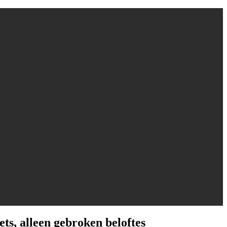
ts, alleen gebroken beloftes