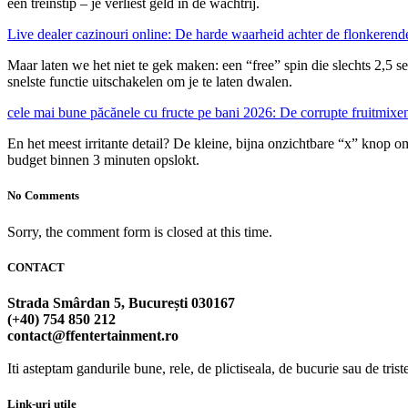
een treinstip – je verliest geld in de wachtrij.
Live dealer cazinouri online: De harde waarheid achter de flonkerend
Maar laten we het niet te gek maken: een “free” spin die slechts 2,5 
snelste functie uitschakelen om je te laten dwalen.
cele mai bune păcănele cu fructe pe bani 2026: De corrupte fruitmixen
En het meest irritante detail? De kleine, bijna onzichtbare “x” knop o
budget binnen 3 minuten opslokt.
No Comments
Sorry, the comment form is closed at this time.
CONTACT
Strada Smârdan 5, București 030167
(+40) 754 850 212
contact@ffentertainment.ro
Iti asteptam gandurile bune, rele, de plictiseala, de bucurie sau de trist
Link-uri utile