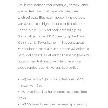
Stel je een scenario voor waarin je 3 verschillende
spellen test: Starburst (lage volatiliteit), een
tafelspel zoals Blackjack met een huisvoordeel
van 0,5%, en een high‑roller Poker bij Holland
Casino. Als je €200 per spel inzet, krijg je bij
Starburst gemiddeld €198 terug, bij Blackjack
€199,5, en bij Poker kun je – in het beste geval –
€210 winnen, maar alleen als je een 99% winratio
hebt, wat absurd is. Het verschil tussen 0,5% en 2%
huisvoordeel lijkt misschien klein, maar over
1.000 rondes is dat €5 versus €20 verlies.
€5 verlies bij 0,5% huisvoordeel over 1.000
inzetten van €10
€20 verlies bij 2% huisvoordeel over dezelfde
reeks
€200 winst bij een zeldzame jackpot van 1 op