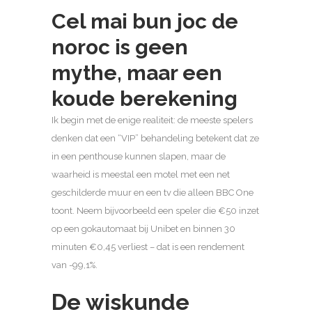
Cel mai bun joc de
noroc is geen
mythe, maar een
koude berekening
Ik begin met de enige realiteit: de meeste spelers
denken dat een “VIP” behandeling betekent dat ze
in een penthouse kunnen slapen, maar de
waarheid is meestal een motel met een net
geschilderde muur en een tv die alleen BBC One
toont. Neem bijvoorbeeld een speler die €50 inzet
op een gokautomaat bij Unibet en binnen 30
minuten €0,45 verliest – dat is een rendement
van -99,1%.
De wiskunde