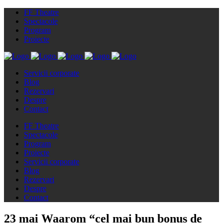
FF Theatre
Spectacole
Program
Proiecte
Servicii corporate
Blog
Rezervari
Despre
Contact
FF Theatre
Spectacole
Program
Proiecte
Servicii corporate
Blog
Rezervari
Despre
Contact
23 mai
Waarom “cel mai bun bonus de