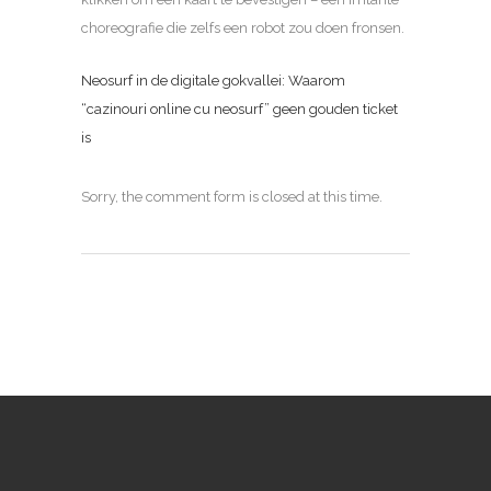
choreografie die zelfs een robot zou doen fronsen.
Neosurf in de digitale gokvallei: Waarom
“cazinouri online cu neosurf” geen gouden ticket
is
Sorry, the comment form is closed at this time.