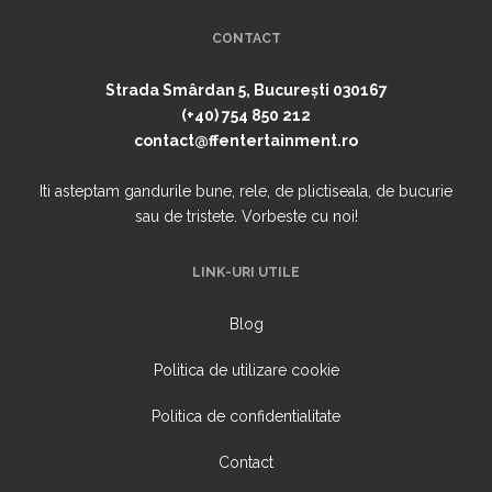
CONTACT
Strada Smârdan 5, București 030167
(+40) 754 850 212
contact@ffentertainment.ro
Iti asteptam gandurile bune, rele, de plictiseala, de bucurie
sau de tristete. Vorbeste cu noi!
LINK-URI UTILE
Blog
Politica de utilizare cookie
Politica de confidentialitate
Contact