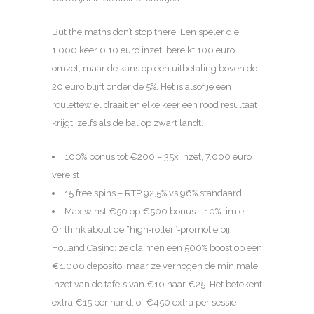
But the maths don’t stop there. Een speler die
1.000 keer 0,10 euro inzet, bereikt 100 euro
omzet, maar de kans op een uitbetaling boven de
20 euro blijft onder de 5%. Het is alsof je een
roulette­wiel draait en elke keer een rood resultaat
krijgt, zelfs als de bal op zwart landt.
100% bonus tot €200 – 35x inzet, 7.000 euro
vereist
15 free spins – RTP 92,5% vs 96% standaard
Max winst €50 op €500 bonus – 10% limiet
Or think about de “high‑roller”‑promotie bij
Holland Casino: ze claimen een 500% boost op een
€1.000 deposito, maar ze verhogen de minimale
inzet van de tafels van €10 naar €25. Het betekent
extra €15 per hand, of €450 extra per sessie