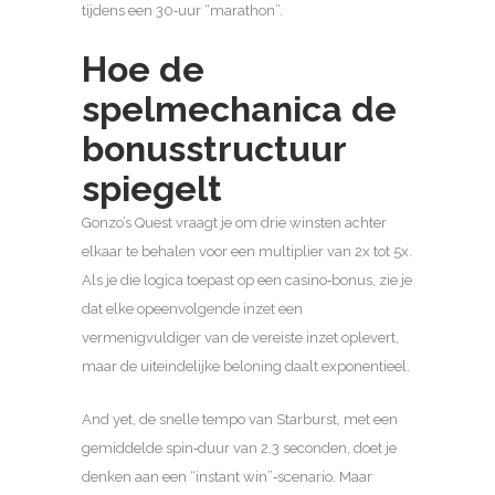
tijdens een 30‑uur “marathon”.
Hoe de
spelmechanica de
bonusstructuur
spiegelt
Gonzo’s Quest vraagt je om drie winsten achter
elkaar te behalen voor een multiplier van 2x tot 5x.
Als je die logica toepast op een casino‑bonus, zie je
dat elke opeenvolgende inzet een
vermenigvuldiger van de vereiste inzet oplevert,
maar de uiteindelijke beloning daalt exponentieel.
And yet, de snelle tempo van Starburst, met een
gemiddelde spin‑duur van 2,3 seconden, doet je
denken aan een “instant win”‑scenario. Maar