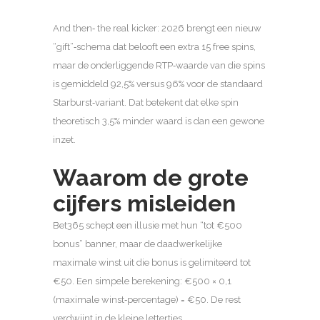
And then‑ the real kicker: 2026 brengt een nieuw
“gift”‑schema dat belooft een extra 15 free spins,
maar de onderliggende RTP‑waarde van die spins
is gemiddeld 92,5% versus 96% voor de standaard
Starburst‑variant. Dat betekent dat elke spin
theoretisch 3,5% minder waard is dan een gewone
inzet.
Waarom de grote
cijfers misleiden
Bet365 schept een illusie met hun “tot €500
bonus” banner, maar de daadwerkelijke
maximale winst uit die bonus is gelimiteerd tot
€50. Een simpele berekening: €500 × 0,1
(maximale winst‑percentage) = €50. De rest
verdwijnt in de kleine lettertjes.