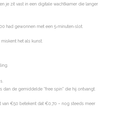
n je zit vast in een digitale wachtkamer die langer
t €800 had gewonnen met een 5‑minuten‑slot.
 miskent het als kunst.
ling.
s.
 dan de gemiddelde “free spin” die hij ontvangt.
inst van €50 betekent dat €0,70 – nog steeds meer