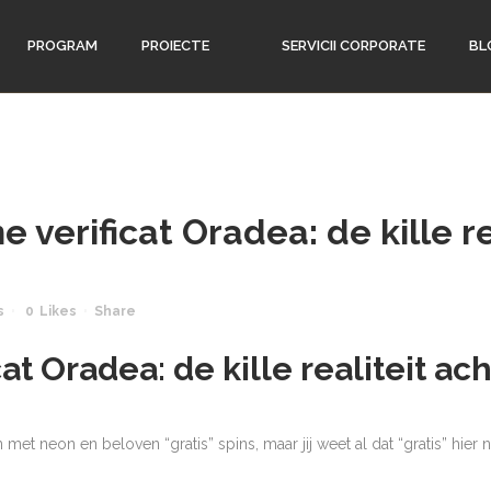
PROGRAM
PROIECTE
SERVICII CORPORATE
BL
e verificat Oradea: de kille r
s
0
Likes
Share
icat Oradea: de kille realiteit 
et neon en beloven “gratis” spins, maar jij weet al dat “gratis” hier 