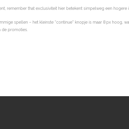
nt, remember that exclusiviteit hier betekent simpelweg een hogere in
 sommige spellen – het kleinste “continue” knopje is maar 8 px hoog, 
an de promoties.