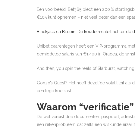
Een voorbeeld: Bet365 biedt een 200 % stortingsbon
€105 kunt opnemen – niet veel beter dan een spaa
Blackjack cu Bitcoin: De koude realiteit achter de d
Unibet daarentegen heeft een VIP‑programma met 7
gemiddelde salaris van €1.400 in Oradea; de wins
And then, you spin the reels of Starburst, watchin
Gonzo’s Quest? Het heeft dezelfde volatiliteit als d
een lege koelkast.
Waarom “verificatie”
De wet vereist drie documenten: paspoort, adresbew
een rekenprobleem dat zelfs een wiskundeleraar z