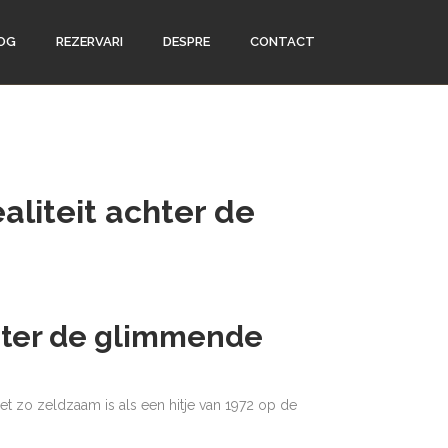
OG
REZERVARI
DESPRE
CONTACT
ealiteit achter de
achter de glimmende
net zo zeldzaam is als een hitje van 1972 op de