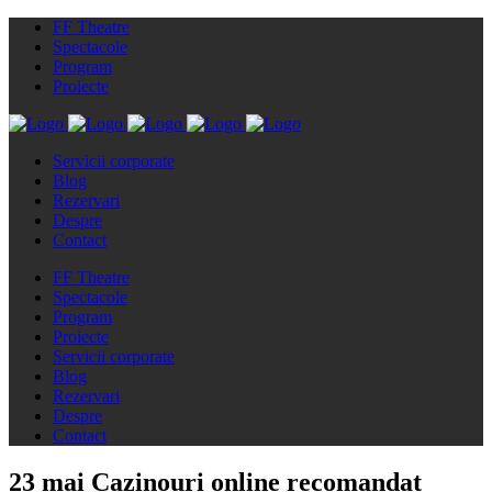
FF Theatre
Spectacole
Program
Proiecte
Servicii corporate
Blog
Rezervari
Despre
Contact
FF Theatre
Spectacole
Program
Proiecte
Servicii corporate
Blog
Rezervari
Despre
Contact
23 mai
Cazinouri online recomandat