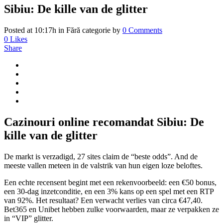
Sibiu: De kille van de glitter
Posted at 10:17h
in Fără categorie
by
0 Comments
0
Likes
Share
Cazinouri online recomandat Sibiu: De
kille van de glitter
De markt is verzadigd, 27 sites claim de “beste odds”. And de
meeste vallen meteen in de valstrik van hun eigen loze beloftes.
Een echte recensent begint met een rekenvoorbeeld: een €50 bonus,
een 30-dag inzetconditie, en een 3% kans op een spel met een RTP
van 92%. Het resultaat? Een verwacht verlies van circa €47,40.
Bet365 en Unibet hebben zulke voorwaarden, maar ze verpakken ze
in “VIP” glitter.