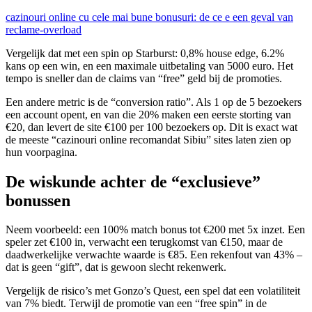
cazinouri online cu cele mai bune bonusuri: de ce e een geval van
reclame‑overload
Vergelijk dat met een spin op Starburst: 0,8% house edge, 6.2%
kans op een win, en een maximale uitbetaling van 5000 euro. Het
tempo is sneller dan de claims van “free” geld bij de promoties.
Een andere metric is de “conversion ratio”. Als 1 op de 5 bezoekers
een account opent, en van die 20% maken een eerste storting van
€20, dan levert de site €100 per 100 bezoekers op. Dit is exact wat
de meeste “cazinouri online recomandat Sibiu” sites laten zien op
hun voorpagina.
De wiskunde achter de “exclusieve”
bonussen
Neem voorbeeld: een 100% match bonus tot €200 met 5x inzet. Een
speler zet €100 in, verwacht een terugkomst van €150, maar de
daadwerkelijke verwachte waarde is €85. Een rekenfout van 43% –
dat is geen “gift”, dat is gewoon slecht rekenwerk.
Vergelijk de risico’s met Gonzo’s Quest, een spel dat een volatiliteit
van 7% biedt. Terwijl de promotie van een “free spin” in de