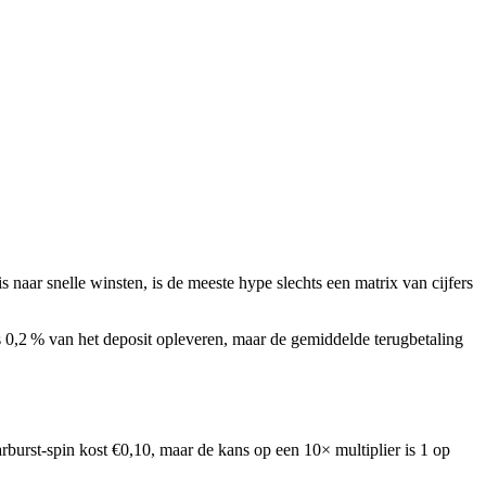
 is naar snelle winsten, is de meeste hype slechts een matrix van cijfers
s 0,2 % van het deposit opleveren, maar de gemiddelde terugbetaling
rburst‑spin kost €0,10, maar de kans op een 10× multiplier is 1 op