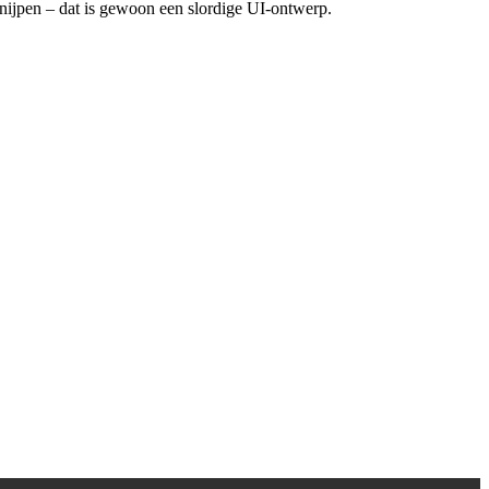
 knijpen – dat is gewoon een slordige UI‑ontwerp.