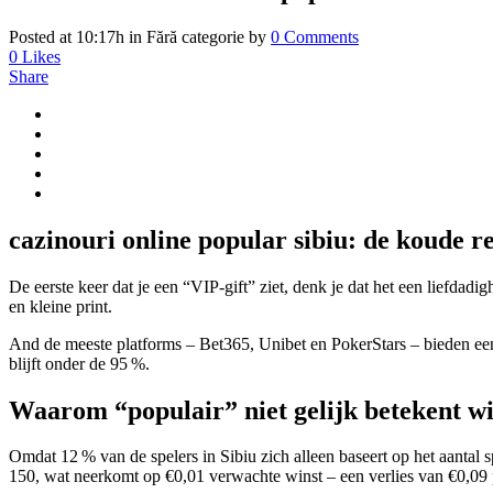
Posted at 10:17h
in Fără categorie
by
0 Comments
0
Likes
Share
cazinouri online popular sibiu: de koude rea
De eerste keer dat je een “VIP‑gift” ziet, denk je dat het een liefdadig
en kleine print.
And de meeste platforms – Bet365, Unibet en PokerStars – bieden een 
blijft onder de 95 %.
Waarom “populair” niet gelijk betekent w
Omdat 12 % van de spelers in Sibiu zich alleen baseert op het aantal 
150, wat neerkomt op €0,01 verwachte winst – een verlies van €0,09 