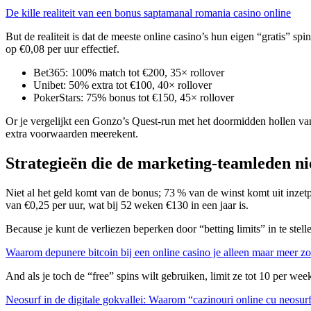
De kille realiteit van een bonus saptamanal romania casino online
But de realiteit is dat de meeste online casino’s hun eigen “gratis” 
op €0,08 per uur effectief.
Bet365: 100% match tot €200, 35× rollover
Unibet: 50% extra tot €100, 40× rollover
PokerStars: 75% bonus tot €150, 45× rollover
Or je vergelijkt een Gonzo’s Quest‑run met het doormidden hollen van
extra voorwaarden meerekent.
Strategieën die de marketing‑teamleden nie
Niet al het geld komt van de bonus; 73 % van de winst komt uit inzetp
van €0,25 per uur, wat bij 52 weken €130 in een jaar is.
Because je kunt de verliezen beperken door “betting limits” in te stelle
Waarom depunere bitcoin bij een online casino je alleen maar meer zo
And als je toch de “free” spins wilt gebruiken, limit ze tot 10 per w
Neosurf in de digitale gokvallei: Waarom “cazinouri online cu neosurf