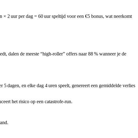
en × 2 uur per dag = 60 uur speltijd voor een €5 bonus, wat neerkomt
dt, dalen de meeste “high‑roller” offers naar 88 % wanneer je de
r 5 dagen, en elke dag 4 uren speelt, genereert een gemiddelde verlies
ceert het risico op een catastrofe‑run.
aand.