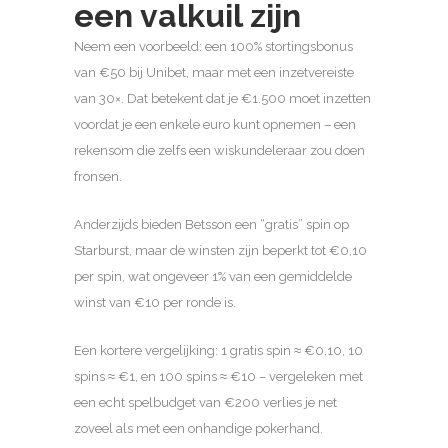
een valkuil zijn
Neem een voorbeeld: een 100% stortingsbonus
van €50 bij Unibet, maar met een inzetvereiste
van 30×. Dat betekent dat je €1.500 moet inzetten
voordat je een enkele euro kunt opnemen – een
rekensom die zelfs een wiskundeleraar zou doen
fronsen.
Anderzijds bieden Betsson een “gratis” spin op
Starburst, maar de winsten zijn beperkt tot €0,10
per spin, wat ongeveer 1% van een gemiddelde
winst van €10 per ronde is.
Een kortere vergelijking: 1 gratis spin ≈ €0,10, 10
spins ≈ €1, en 100 spins ≈ €10 – vergeleken met
een echt spelbudget van €200 verlies je net
zoveel als met een onhandige pokerhand.