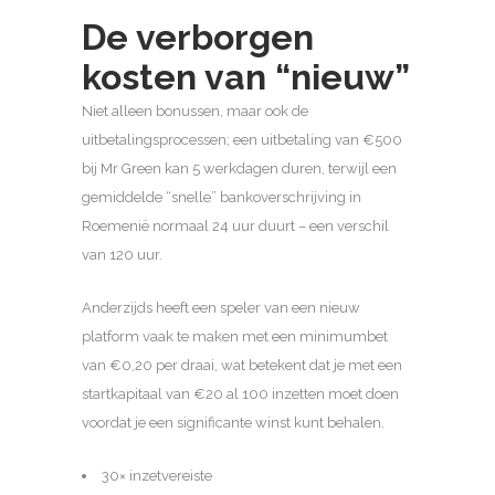
De verborgen
kosten van “nieuw”
Niet alleen bonussen, maar ook de
uitbetalingsprocessen; een uitbetaling van €500
bij Mr Green kan 5 werkdagen duren, terwijl een
gemiddelde “snelle” bankoverschrijving in
Roemenië normaal 24 uur duurt – een verschil
van 120 uur.
Anderzijds heeft een speler van een nieuw
platform vaak te maken met een minimumbet
van €0,20 per draai, wat betekent dat je met een
startkapitaal van €20 al 100 inzetten moet doen
voordat je een significante winst kunt behalen.
30× inzetvereiste