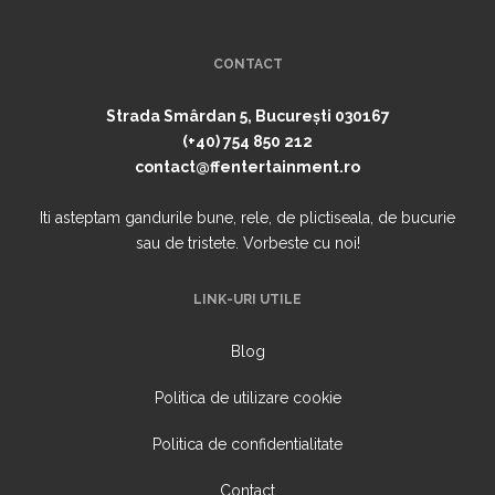
CONTACT
Strada Smârdan 5, București 030167
(+40) 754 850 212
contact@ffentertainment.ro
Iti asteptam gandurile bune, rele, de plictiseala, de bucurie
sau de tristete. Vorbeste cu noi!
LINK-URI UTILE
Blog
Politica de utilizare cookie
Politica de confidentialitate
Contact