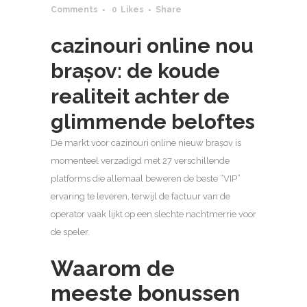
Comments
0
Likes
Share
cazinouri online nou
brașov: de koude
realiteit achter de
glimmende beloftes
De markt voor cazinouri online nieuw brașov is
momenteel verzadigd met 27 verschillende
platforms die allemaal beweren de beste “VIP”
ervaring te leveren, terwijl de factuur van de
operator vaak lijkt op een slechte nachtmerrie voor
de speler.
Waarom de
meeste bonussen