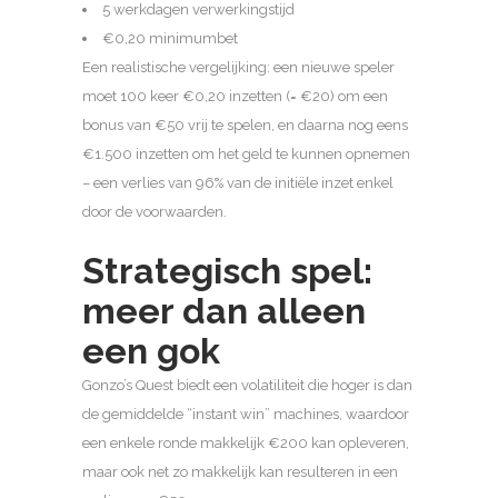
5 werkdagen verwerkingstijd
€0,20 minimumbet
Een realistische vergelijking: een nieuwe speler
moet 100 keer €0,20 inzetten (= €20) om een
bonus van €50 vrij te spelen, en daarna nog eens
€1.500 inzetten om het geld te kunnen opnemen
– een verlies van 96% van de initiële inzet enkel
door de voorwaarden.
Strategisch spel:
meer dan alleen
een gok
Gonzo’s Quest biedt een volatiliteit die hoger is dan
de gemiddelde “instant win” machines, waardoor
een enkele ronde makkelijk €200 kan opleveren,
maar ook net zo makkelijk kan resulteren in een