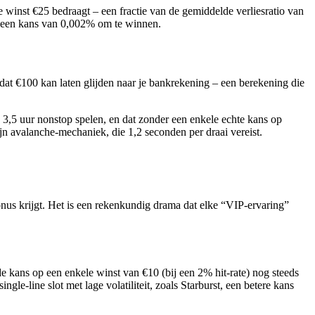
le winst €25 bedraagt – een fractie van de gemiddelde verliesratio van
met een kans van 0,002% om te winnen.
 dat €100 kan laten glijden naar je bankrekening – een berekening die
an 3,5 uur nonstop spelen, en dat zonder een enkele echte kans op
jn avalanche‑mechaniek, die 1,2 seconden per draai vereist.
 bonus krijgt. Het is een rekenkundig drama dat elke “VIP‑ervaring”
 de kans op een enkele winst van €10 (bij een 2% hit‑rate) nog steeds
ngle‑line slot met lage volatiliteit, zoals Starburst, een betere kans