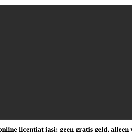
nline licențiat iași: geen gratis geld, allee