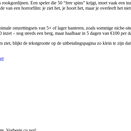
echts rookgordijnen. Een speler die 50 “free spins” krijgt, moet vaak een 
 van een horrorfilm: je ziet het, je hoort het, maar je overleeft het niet
inimale omzettingseis van 5× of lager hanteren, zoals sommige niche‑sit
 inzet – nog steeds een berg, maar haalbaar in 5 dagen van €100 per dag
m ziet, blijkt de tekstgrootte op de uitbetalingspagina zo klein te zijn dat
er
ete. Vorbeste cu noi!