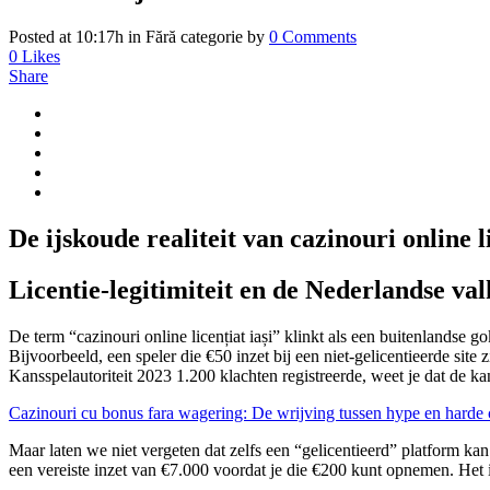
Posted at 10:17h
in Fără categorie
by
0 Comments
0
Likes
Share
De ijskoude realiteit van cazinouri online l
Licentie‑legitimiteit en de Nederlandse val
De term “cazinouri online licențiat iași” klinkt als een buitenlandse 
Bijvoorbeeld, een speler die €50 inzet bij een niet‑gelicentieerde sit
Kansspelautoriteit 2023 1.200 klachten registreerde, weet je dat de ka
Cazinouri cu bonus fara wagering: De wrijving tussen hype en harde c
Maar laten we niet vergeten dat zelfs een “gelicentieerd” platform kan
een vereiste inzet van €7.000 voordat je die €200 kunt opnemen. Het is