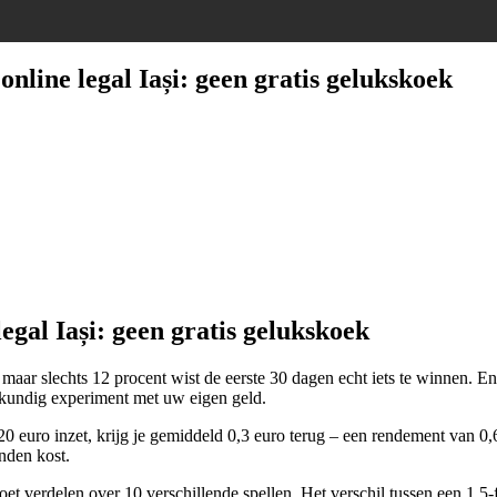
nline legal Iași: geen gratis gelukskoek
egal Iași: geen gratis gelukskoek
maar slechts 12 procent wist de eerste 30 dagen echt iets te winnen. En
iskundig experiment met uw eigen geld.
 euro inzet, krijg je gemiddeld 0,3 euro terug – een rendement van 0,6%
anden kost.
t verdelen over 10 verschillende spellen. Het verschil tussen een 1,5‑f