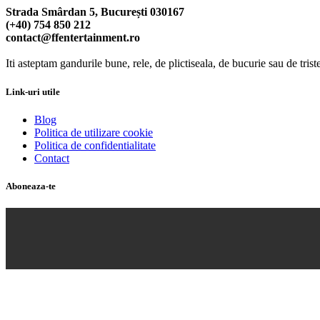
Strada Smârdan 5, București 030167
(+40) 754 850 212
contact@ffentertainment.ro
Iti asteptam gandurile bune, rele, de plictiseala, de bucurie sau de trist
Link-uri utile
Blog
Politica de utilizare cookie
Politica de confidentialitate
Contact
Aboneaza-te
Copyright 2018 ® FFentertainment | All Rights Reserved
Performance