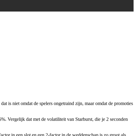
 dat is niet omdat de spelers ongetraind zijn, maar omdat de promoties
. Vergelijk dat met de volatiliteit van Starburst, die je 2 seconden
actor in een slot en een 2‑factor in de weddenschap is zo groot als