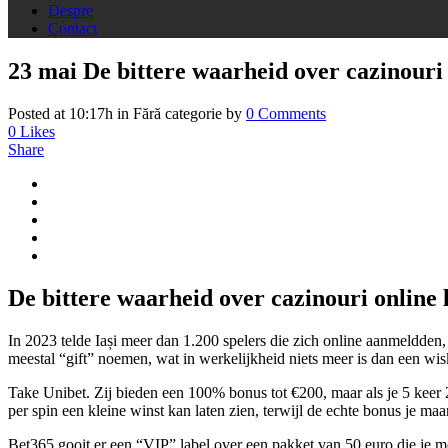
Despre
Contact
23 mai
De bittere waarheid over cazinouri o
Posted at 10:17h
in Fără categorie
by
0 Comments
0
Likes
Share
De bittere waarheid over cazinouri online l
In 2023 telde Iași meer dan 1.200 spelers die zich online aanmeldden, 
meestal “gift” noemen, wat in werkelijkheid niets meer is dan een w
Take Unibet. Zij bieden een 100% bonus tot €200, maar als je 5 keer 20
per spin een kleine winst kan laten zien, terwijl de echte bonus je ma
Bet365 gooit er een “VIP” label over een pakket van 50 euro die je moe