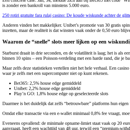
Een concrete case: Jan, 34, meldde zich aan bij Bet365 met code “WE
is zonder een bankroll van minstens 5.000 euro.
250 rotiri gratuite fara rulaj casino: De koude wiskunde achter de glitt
Anderen vinden het makkelijker. Unibet’s promotie van 30 gratis spins
inzetten, maar de realiteit is dat winsten vaak onder de 0,50 euro blijv
Waarom de “snelle” slots meer lijken op een wiskund
Starburst draait in drie seconden, en de volatiliteit is laag; het is al
binnen 10 spins – een Poisson‑verdeling met een harde rand, die je ba
Maar zelfs deze statistieken vertellen niet het hele verhaal. Een cas
waar je zelfs met een supercomputer niet op kunt rekenen.
Bet365: 2,5% house edge gemiddeld
Unibet: 2,2% house edge gemiddeld
Play’n GO: 1,8% house edge op geselecteerde slots
Daarmee is het duidelijk dat zelfs “betrouwbare” platforms hun eigen
Omdat elke transactie via een e‑wallet minimaal 0,8% fee vraagt, moet e
Eveneens opvallend: de minimale opname‑limiet staat vaak op 20 eur
aanvraagt, heeft een wachttijd van 48 uur, terwijl een “premium‑withd