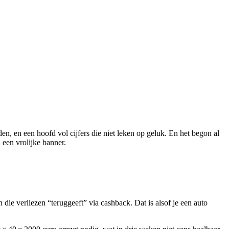
den, en een hoofd vol cijfers die niet leken op geluk. En het begon al
 een vrolijke banner.
ie verliezen “teruggeeft” via cashback. Dat is alsof je een auto