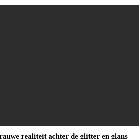
auwe realiteit achter de glitter en glans