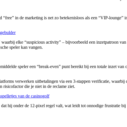
 “free” in de marketing is net zo betekenisloos als een “VIP‑lounge” in
’ gebulder
aarbij elke “suspicious activity” – bijvoorbeeld een inzetpatroon van e
ische speler kan vangen.
gemiddelde speler een “break‑even” punt bereikt bij een totale inzet van
platforms verwerken uitbetalingen via een 3‑stappen verificatie, waarbi
 risicofactor die je niet in de reclame ziet.
spelletjes van de casinogolf
n dat hij onder de 12‑pixel regel valt, wat leidt tot onnodige frustratie b