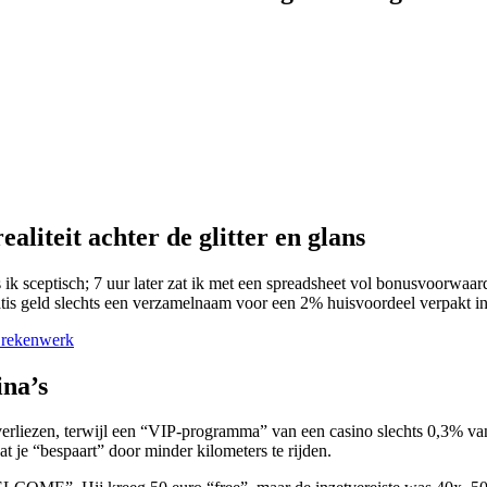
aliteit achter de glitter en glans
s ik sceptisch; 7 uur later zat ik met een spreadsheet vol bonusvoorwaar
atis geld slechts een verzamelnaam voor een 2% huisvoordeel verpakt in
h rekenwerk
ina’s
rliezen, terwijl een “VIP‑programma” van een casino slechts 0,3% van d
at je “bespaart” door minder kilometers te rijden.