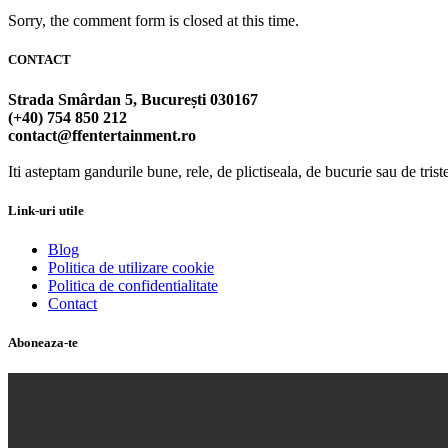
Sorry, the comment form is closed at this time.
CONTACT
Strada Smârdan 5, București 030167
(+40) 754 850 212
contact@ffentertainment.ro
Iti asteptam gandurile bune, rele, de plictiseala, de bucurie sau de trist
Link-uri utile
Blog
Politica de utilizare cookie
Politica de confidentialitate
Contact
Aboneaza-te