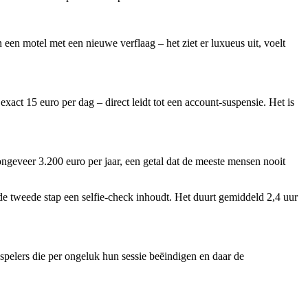
 een motel met een nieuwe verflaag – het ziet er luxueus uit, voelt
xact 15 euro per dag – direct leidt tot een account‑suspensie. Het is
 ongeveer 3.200 euro per jaar, een getal dat de meeste mensen nooit
j de tweede stap een selfie‑check inhoudt. Het duurt gemiddeld 2,4 uur
ij spelers die per ongeluk hun sessie beëindigen en daar de