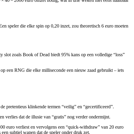
× 40 = 2000 euro omzet nodig, wat in drie weken niet eens haalbaar
en speler die elke spin op 0,20 inzet, zou theoretisch 6 euro moeten
tility slot zoals Book of Dead biedt 95% kans op een volledige “loss”
rd op een RNG die elke milliseconde een nieuw zaad gebruikt – iets
e pretentieus klinkende termen “veilig” en “gecertificeerd”.
n verlies dat de illusie van “gratis” nog verder ondermijnt.
00 euro verliest en vervolgens een “quick‑withdraw” van 20 euro
 een subtiel wapen dat de speler onder druk zet.