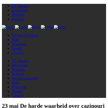
FF Theatre
Spectacole
Program
Proiecte
Servicii corporate
Blog
Rezervari
Despre
Contact
FF Theatre
Spectacole
Program
Proiecte
Servicii corporate
Blog
Rezervari
Despre
Contact
23 mai
De harde waarheid over cazinouri