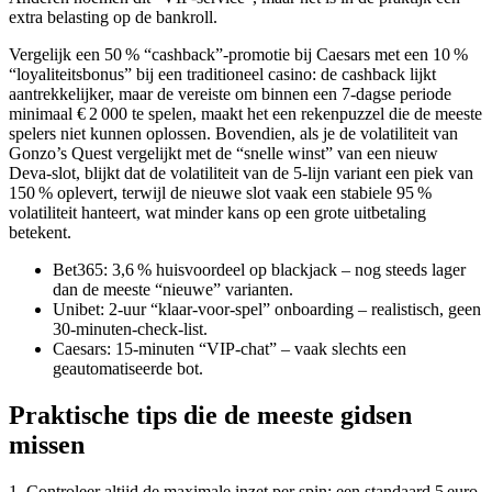
extra belasting op de bankroll.
Vergelijk een 50 % “cashback”‑promotie bij Caesars met een 10 %
“loyaliteitsbonus” bij een traditioneel casino: de cashback lijkt
aantrekkelijker, maar de vereiste om binnen een 7‑dagse periode
minimaal € 2 000 te spelen, maakt het een rekenpuzzel die de meeste
spelers niet kunnen oplossen. Bovendien, als je de volatiliteit van
Gonzo’s Quest vergelijkt met de “snelle winst” van een nieuw
Deva‑slot, blijkt dat de volatiliteit van de 5‑lijn variant een piek van
150 % oplevert, terwijl de nieuwe slot vaak een stabiele 95 %
volatiliteit hanteert, wat minder kans op een grote uitbetaling
betekent.
Bet365: 3,6 % huisvoordeel op blackjack – nog steeds lager
dan de meeste “nieuwe” varianten.
Unibet: 2‑uur “klaar‑voor‑spel” onboarding – realistisch, geen
30‑minuten‑check‑list.
Caesars: 15‑minuten “VIP‑chat” – vaak slechts een
geautomatiseerde bot.
Praktische tips die de meeste gidsen
missen
1. Controleer altijd de maximale inzet per spin; een standaard 5 euro