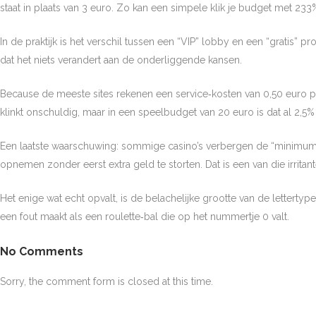
staat in plaats van 3 euro. Zo kan een simpele klik je budget met 23
In de praktijk is het verschil tussen een “VIP” lobby en een “gratis” p
dat het niets verandert aan de onderliggende kansen.
Because de meeste sites rekenen een service‑kosten van 0,50 euro per 
klinkt onschuldig, maar in een speelbudget van 20 euro is dat al 2,5% e
Een laatste waarschuwing: sommige casino’s verbergen de “minimum w
opnemen zonder eerst extra geld te storten. Dat is een van die irritan
Het enige wat echt opvalt, is de belachelijke grootte van de lettertyp
een fout maakt als een roulette‑bal die op het nummertje 0 valt.
No Comments
Sorry, the comment form is closed at this time.