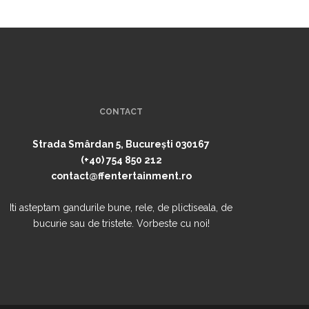
CONTACT
Strada Smârdan 5, București 030167
(+40) 754 850 212
contact@ffentertainment.ro
Iti asteptam gandurile bune, rele, de plictiseala, de
bucurie sau de tristete. Vorbeste cu noi!