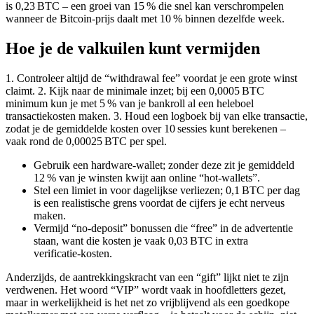
is 0,23 BTC – een groei van 15 % die snel kan verschrompelen
wanneer de Bitcoin‑prijs daalt met 10 % binnen dezelfde week.
Hoe je de valkuilen kunt vermijden
1. Controleer altijd de “withdrawal fee” voordat je een grote winst
claimt. 2. Kijk naar de minimale inzet; bij een 0,0005 BTC
minimum kun je met 5 % van je bankroll al een heleboel
transactiekosten maken. 3. Houd een logboek bij van elke transactie,
zodat je de gemiddelde kosten over 10 sessies kunt berekenen –
vaak rond de 0,00025 BTC per spel.
Gebruik een hardware‑wallet; zonder deze zit je gemiddeld
12 % van je winsten kwijt aan online “hot‑wallets”.
Stel een limiet in voor dagelijkse verliezen; 0,1 BTC per dag
is een realistische grens voordat de cijfers je echt nerveus
maken.
Vermijd “no‑deposit” bonussen die “free” in de advertentie
staan, want die kosten je vaak 0,03 BTC in extra
verificatie‑kosten.
Anderzijds, de aantrekkingskracht van een “gift” lijkt niet te zijn
verdwenen. Het woord “VIP” wordt vaak in hoofdletters gezet,
maar in werkelijkheid is het net zo vrijblijvend als een goedkope