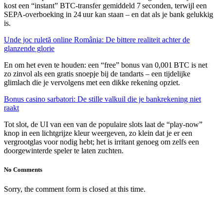
kost een “instant” BTC‑transfer gemiddeld 7 seconden, terwijl een
SEPA‑overboeking in 24 uur kan staan – en dat als je bank gelukkig
is.
Unde joc ruletă online România: De bittere realiteit achter de
glanzende glorie
En om het even te houden: een “free” bonus van 0,001 BTC is net
zo zinvol als een gratis snoepje bij de tandarts – een tijdelijke
glimlach die je vervolgens met een dikke rekening opziet.
Bonus casino sarbatori: De stille valkuil die je bankrekening niet
raakt
Tot slot, de UI van een van de populaire slots laat de “play‑now”
knop in een lichtgrijze kleur weergeven, zo klein dat je er een
vergrootglas voor nodig hebt; het is irritant genoeg om zelfs een
doorgewinterde speler te laten zuchten.
No Comments
Sorry, the comment form is closed at this time.