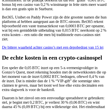
schommelen. In de praktijk betekent dit dat een “gratis” 0,001 BTC
bonus bij een casino van 0,2 % winstmarge in feite niets meer waard
is dan een gratis spin in Starburst.
Bet365, Unibet en Paddy Power zijn de drie grootste namen die hun
platforms al hebben aangepast aan de BTC‑stroom. Bet365 rekent
bijvoorbeeld een vaste transactiekost van 0,0003 BTC per opname,
wat bij een gemiddelde uitbetaling van 0,015 BTC neerkomt op 2 %
extra kosten – een ratio die men bij traditionele euro‑casinos niet
ziet.
De bittere waarheid achter casino’s met een depobedrag van 15 lei
De echte kosten in een crypto‑casinospel
Een speler die 0,05 BTC inzet op een 5‑x‑vermenigvuldiger in
Gonzo’s Quest, moet rekening houden met de netwerkkosten die op
het moment van de inzet 0,0002 BTC bedragen, oftewel 0,4 % van
de inzet. Dat is minder dan de 1 % “VIP‑gift” die sommige sites
claimen te geven, maar het toont wel hoe elke extra decimalen een
extra slagwerk is voor de bankroll.
Daarom is het zinvol om een eenvoudige spreadsheet te gebruiken:
stel, je begint met 0,2 BTC, je verliest 30 % (0,06 BTC) en wint
daarna 45 % (0,09 BTC) bij een willekeurige slot. Het eindresultaat