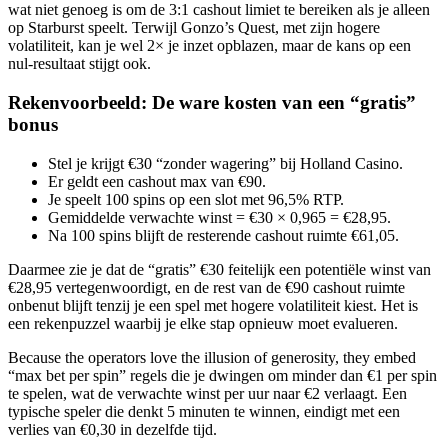
wat niet genoeg is om de 3:1 cashout limiet te bereiken als je alleen
op Starburst speelt. Terwijl Gonzo’s Quest, met zijn hogere
volatiliteit, kan je wel 2× je inzet opblazen, maar de kans op een
nul‑resultaat stijgt ook.
Rekenvoorbeeld: De ware kosten van een “gratis”
bonus
Stel je krijgt €30 “zonder wagering” bij Holland Casino.
Er geldt een cashout max van €90.
Je speelt 100 spins op een slot met 96,5% RTP.
Gemiddelde verwachte winst = €30 × 0,965 = €28,95.
Na 100 spins blijft de resterende cashout ruimte €61,05.
Daarmee zie je dat de “gratis” €30 feitelijk een potentiële winst van
€28,95 vertegenwoordigt, en de rest van de €90 cashout ruimte
onbenut blijft tenzij je een spel met hogere volatiliteit kiest. Het is
een rekenpuzzel waarbij je elke stap opnieuw moet evalueren.
Because the operators love the illusion of generosity, they embed
“max bet per spin” regels die je dwingen om minder dan €1 per spin
te spelen, wat de verwachte winst per uur naar €2 verlaagt. Een
typische speler die denkt 5 minuten te winnen, eindigt met een
verlies van €0,30 in dezelfde tijd.