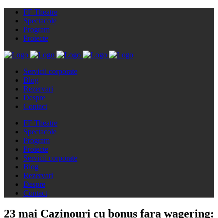
FF Theatre
Spectacole
Program
Proiecte
Servicii corporate
Blog
Rezervari
Despre
Contact
FF Theatre
Spectacole
Program
Proiecte
Servicii corporate
Blog
Rezervari
Despre
Contact
23 mai
Cazinouri cu bonus fara wagering: