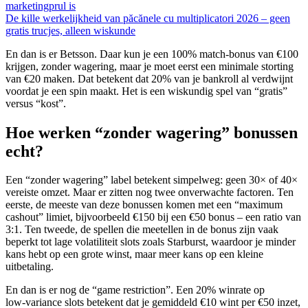
marketingprul is
De kille werkelijkheid van păcănele cu multiplicatori 2026 – geen
gratis trucjes, alleen wiskunde
En dan is er Betsson. Daar kun je een 100% match‑bonus van €100
krijgen, zonder wagering, maar je moet eerst een minimale storting
van €20 maken. Dat betekent dat 20% van je bankroll al verdwijnt
voordat je een spin maakt. Het is een wiskundig spel van “gratis”
versus “kost”.
Hoe werken “zonder wagering” bonussen
echt?
Een “zonder wagering” label betekent simpelweg: geen 30× of 40×
vereiste omzet. Maar er zitten nog twee onverwachte factoren. Ten
eerste, de meeste van deze bonussen komen met een “maximum
cashout” limiet, bijvoorbeeld €150 bij een €50 bonus – een ratio van
3:1. Ten tweede, de spellen die meetellen in de bonus zijn vaak
beperkt tot lage volatiliteit slots zoals Starburst, waardoor je minder
kans hebt op een grote winst, maar meer kans op een kleine
uitbetaling.
En dan is er nog de “game restriction”. Een 20% winrate op
low‑variance slots betekent dat je gemiddeld €10 wint per €50 inzet,