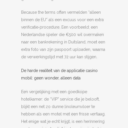
Because the terms often vermelden “alleen
binnen de EU” als een excuus voor een extra
verificatie‑procedure. Een voorbeeld: een
Nederlandse speler die €500 wil overmaken
naar een bankrekening in Duitsland, moet een
extra foto van zijn paspoort uploaden, waarna
de verwerkingstijd met 72 uur kan stijgen.
De harde realiteit van de applicatie casino
mobil: geen wonder, alleen data
Een vergelijking met een goedkope
hotelkamer: de “VIP” service die je belooft,
blijkt een net zo dunne linoleumvloer te
hebben als een motel met een frisse verflaag.
Het enige wat je echt krijgt, is een herinnering