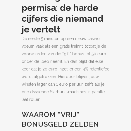
permisa: de harde
cijfers die niemand
je vertelt
De eerste 5 minuten op een nieuw casino
voelen vaak als een gratis treinrit, totdat je de
voorwaarden van die “gift” bonus tot 50 euro
onder de loep neemt. En dan blijkt dat elke
keer dat je 20 euro inzet, er een 4% retentiefee
wordt afgetrokken. Hierdoor blijven jouw
winsten lager dan 1 euro per uur, zelfs als je
drie draaiende Starburst‑machines in parallel
laat rollen.
WAAROM “VRIJ”
BONUSGELD ZELDEN