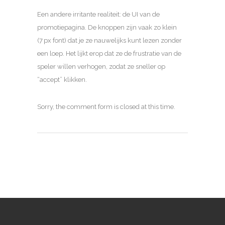
Een andere irritante realiteit: de UI van de
promotiepagina. De knoppen zijn vaak zo klein
(7 px font) dat je ze nauwelijks kunt lezen zonder
een loep. Het lijkt erop dat ze de frustratie van de
speler willen verhogen, zodat ze sneller op
“accept” klikken.
Sorry, the comment form is closed at this time.