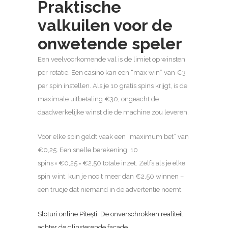
Praktische
valkuilen voor de
onwetende speler
Een veelvoorkomende val is de limiet op winsten
per rotatie. Een casino kan een “max win” van €3
per spin instellen. Als je 10 gratis spins krijgt, is de
maximale uitbetaling €30, ongeacht de
daadwerkelijke winst die de machine zou leveren.
Voor elke spin geldt vaak een “maximum bet” van
€0,25. Een snelle berekening: 10
spins × €0,25 = €2,50 totale inzet. Zelfs als je elke
spin wint, kun je nooit meer dan €2,50 winnen –
een trucje dat niemand in de advertentie noemt.
Sloturi online Pitești: De onverschrokken realiteit
achter de glinsterende façade