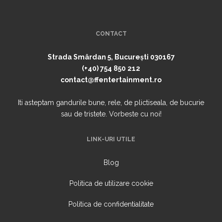
CONTACT
Strada Smârdan 5, București 030167
(+40) 754 850 212
contact@ffentertainment.ro
Iti asteptam gandurile bune, rele, de plictiseala, de bucurie
sau de tristete. Vorbeste cu noi!
LINK-URI UTILE
Blog
Politica de utilizare cookie
Politica de confidentialitate