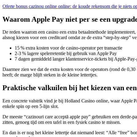
Oferte bonus cazinou online online: de koude rekensom die je niets op
Waarom Apple Pay niet per se een upgrade
De reden waarom een casino een extra betaalmethode implementeert, i
alsnog kiezen voor een creditcard omdat ze de extra “step‑by‑step” veri
15 % extra kosten voor de casino‑operator per transactie
2‑3 % lagere spelerretentie bij gebruik van Apple Pay
7 dagen gemiddeld langer klantenservice‑tickets bij Apple‑Pay‑
Daarmee zien we dat de extra kosten voor de operators (rond de 0,30 
heeft; de marge blijft steken in de kleine lettertjes.
Praktische valkuilen bij het kiezen van ee
Een concrete valstrik vind je bij Holland Casino online, waar Apple P
enkele spin op een 5‑lijn slot.
De meeste “cazinouri care acceptă apple pay” gebruiken een derde‑part
zitten, genoeg tijd om een tafel in een fysiek casino te missen.
En dan is er nog het kleine lettertje dat niemand leest: “Alle “free” b