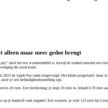
t alleen maar meer gedoe brengt
y” alsof het een wondermiddel is, terwijl de realiteit meestal een extra 
estiging die nooit komt.
t 2023 de Apple Pay‑optie toegevoegd. Het klinkt progressief, maar in 
lsof ze een liefdadigheidsinstelling zijn.
ven 20 euro. Een berekening: je stopt 20 euro in, betaalt 0,70 euro aan
 op je bankroll vaak negatief. Een scenario: je wint 123 euro bij Gonzo