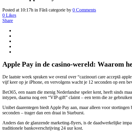
Posted at 10:17h
in Fără categorie
by
0 Comments
0
Likes
Share
Apple Pay in de casino‑wereld: Waarom he
De laatste week spraken we overal over “cazinouri care acceptă apple pa
vijf keer op je iPhone, en vervolgens wacht je 12 seconden op een bev
Bet365, een naam die menig Nederlandse speler kent, heeft sinds maar
intypen, daarna nog een “VIP‑gift” claimt – een term die ze gebruiken a
Unibet daarentegen biedt Apple Pay aan, maar alleen voor stortingen bo
seconden – trager dan een draai in Starburst.
Anders dan de glanzende marketing‑flyers, is de daadwerkelijke impact
traditionele bankoverschrijving 24 uur kost.