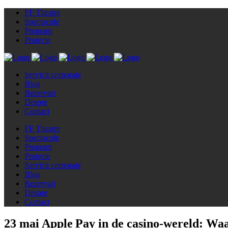
FF Theatre
Spectacole
Program
Proiecte
Servicii corporate
Blog
Rezervari
Despre
Contact
FF Theatre
Spectacole
Program
Proiecte
Servicii corporate
Blog
Rezervari
Despre
Contact
23 mai
Apple Pay in de casino‑wereld: Wa