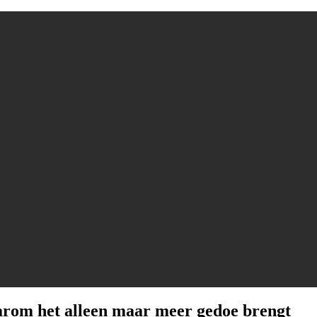
arom het alleen maar meer gedoe brengt