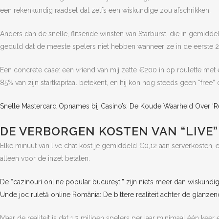
een rekenkundig raadsel dat zelfs een wiskundige zou afschrikken.
Anders dan de snelle, flitsende winsten van Starburst, die in gemidd
geduld dat de meeste spelers niet hebben wanneer ze in de eerste 2 
Een concrete case: een vriend van mij zette €200 in op roulette met
85% van zijn startkapitaal betekent, en hij kon nog steeds geen “free” c
Snelle Mastercard Opnames bij Casino’s: De Koude Waarheid Over ‘R
DE VERBORGEN KOSTEN VAN “LIVE
Elke minuut van live chat kost je gemiddeld €0,12 aan serverkosten, ee
alleen voor de inzet betalen.
De “cazinouri online popular bucurești” zijn niets meer dan wiskundig
Unde joc ruletă online România: De bittere realiteit achter de glanzen
Maar de realiteit is dat 1,3 miljoen spelers per jaar minimaal één kee