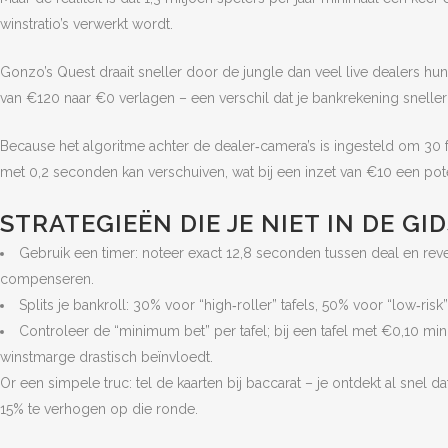
winstratio’s verwerkt wordt.
Gonzo’s Quest draait sneller door de jungle dan veel live dealers 
van €120 naar €0 verlagen – een verschil dat je bankrekening sneller
Because het algoritme achter de dealer‑camera’s is ingesteld om 30 
met 0,2 seconden kan verschuiven, wat bij een inzet van €10 een pote
STRATEGIEËN DIE JE NIET IN DE GI
Gebruik een timer: noteer exact 12,8 seconden tussen deal en reve
compenseren.
Splits je bankroll: 30% voor “high‑roller” tafels, 50% voor “low‑ris
Controleer de “minimum bet” per tafel; bij een tafel met €0,10 min
winstmarge drastisch beïnvloedt.
Or een simpele truc: tel de kaarten bij baccarat – je ontdekt al snel 
15% te verhogen op die ronde.