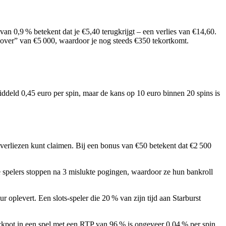
 van 0,9 % betekent dat je €5,40 terugkrijgt – een verlies van €14,60.
over” van €5 000, waardoor je nog steeds €350 tekortkomt.
emiddeld 0,45 euro per spin, maar de kans op 10 euro binnen 20 spins is
 verliezen kunt claimen. Bij een bonus van €50 betekent dat €2 500
e spelers stoppen na 3 mislukte pogingen, waardoor ze hun bankroll
 oplevert. Een slots‑speler die 20 % van zijn tijd aan Starburst
ckpot in een spel met een RTP van 96 % is ongeveer 0,04 % per spin.