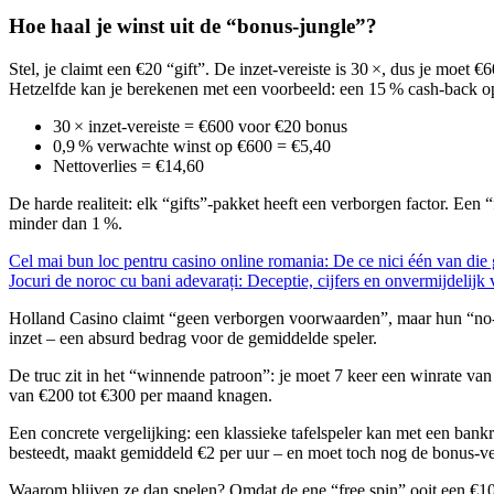
Hoe haal je winst uit de “bonus‑jungle”?
Stel, je claimt een €20 “gift”. De inzet‑vereiste is 30 ×, dus je moet
Hetzelfde kan je berekenen met een voorbeeld: een 15 % cash‑back o
30 × inzet‑vereiste = €600 voor €20 bonus
0,9 % verwachte winst op €600 = €5,40
Nettoverlies = €14,60
De harde realiteit: elk “gifts”‑pakket heeft een verborgen factor. Een 
minder dan 1 %.
Cel mai bun loc pentru casino online romania: De ce nici één van die g
Jocuri de noroc cu bani adevarați: Deceptie, cijfers en onvermijdelijk 
Holland Casino claimt “geen verborgen voorwaarden”, maar hun “no‑los
inzet – een absurd bedrag voor de gemiddelde speler.
De truc zit in het “winnende patroon”: je moet 7 keer een winrate va
van €200 tot €300 per maand knagen.
Een concrete vergelijking: een klassieke tafelspeler kan met een bankr
besteedt, maakt gemiddeld €2 per uur – en moet toch nog de bonus‑ve
Waarom blijven ze dan spelen? Omdat de ene “free spin” ooit een €100