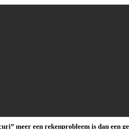
curi” meer een rekenprobleem is dan een ge