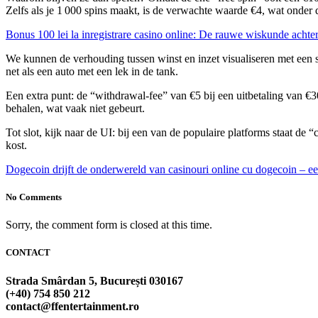
Zelfs als je 1 000 spins maakt, is de verwachte waarde €4, wat onder de
Bonus 100 lei la inregistrare casino online: De rauwe wiskunde achter
We kunnen de verhouding tussen winst en inzet visualiseren met een s
net als een auto met een lek in de tank.
Een extra punt: de “withdrawal‑fee” van €5 bij een uitbetaling van €30
behalen, wat vaak niet gebeurt.
Tot slot, kijk naar de UI: bij een van de populaire platforms staat de “
kost.
Dogecoin drijft de onderwereld van casinouri online cu dogecoin – een
No Comments
Sorry, the comment form is closed at this time.
CONTACT
Strada Smârdan 5, București 030167
(+40) 754 850 212
contact@ffentertainment.ro