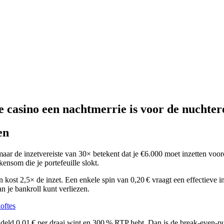
e casino een nachtmerrie is voor de nuchter
en
aar de inzetvereiste van 30× betekent dat je €6.000 moet inzetten voord
kensom die je portefeuille slokt.
ost 2,5× de inzet. Een enkele spin van 0,20 € vraagt een effectieve inz
n je bankroll kunt verliezen.
loftes
deld 0,01 € per draai wint en 300 % RTP hebt. Dan is de break‑even‑pun