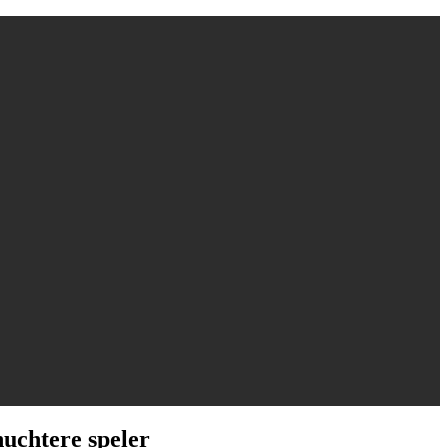
nuchtere speler