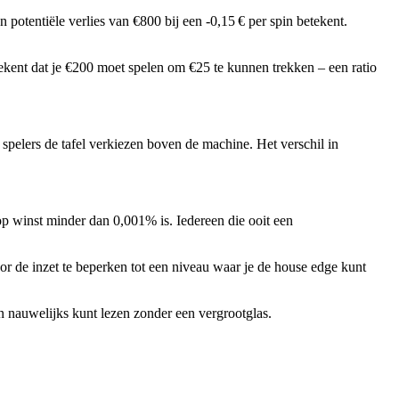
 potentiële verlies van €800 bij een -0,15 € per spin betekent.
tekent dat je €200 moet spelen om €25 te kunnen trekken – een ratio
 spelers de tafel verkiezen boven de machine. Het verschil in
op winst minder dan 0,001% is. Iedereen die ooit een
door de inzet te beperken tot een niveau waar je de house edge kunt
aten nauwelijks kunt lezen zonder een vergrootglas.