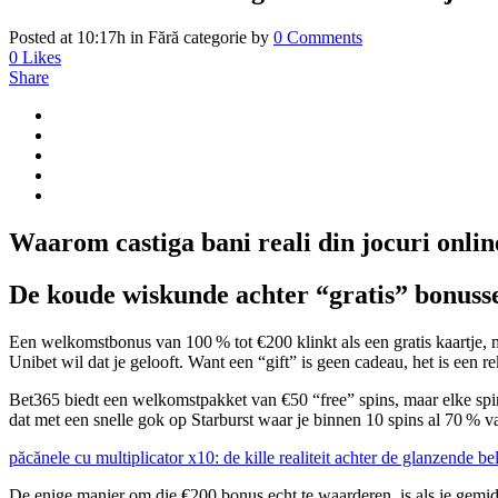
Posted at 10:17h
in Fără categorie
by
0 Comments
0
Likes
Share
Waarom castiga bani reali din jocuri onlin
De koude wiskunde achter “gratis” bonuss
Een welkomstbonus van 100 % tot €200 klinkt als een gratis kaartje, m
Unibet wil dat je gelooft. Want een “gift” is geen cadeau, het is een re
Bet365 biedt een welkomstpakket van €50 “free” spins, maar elke spin k
dat met een snelle gok op Starburst waar je binnen 10 spins al 70 % va
păcănele cu multiplicator x10: de kille realiteit achter de glanzende be
De enige manier om die €200 bonus echt te waarderen, is als je gemid