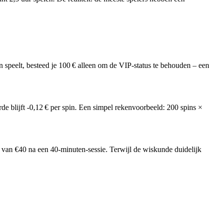
n speelt, besteed je 100 € alleen om de VIP‑status te behouden – een
e blijft -0,12 € per spin. Een simpel rekenvoorbeeld: 200 spins ×
 van €40 na een 40‑minuten‑sessie. Terwijl de wiskunde duidelijk