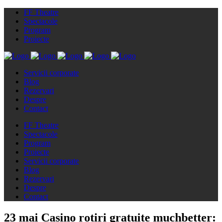
FF Theatre
Spectacole
Program
Proiecte
Servicii corporate
Blog
Rezervari
Despre
Contact
FF Theatre
Spectacole
Program
Proiecte
Servicii corporate
Blog
Rezervari
Despre
Contact
23 mai
Casino rotiri gratuite muchbetter: