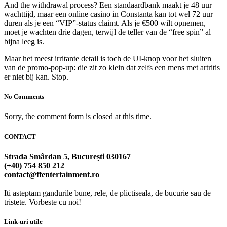
And the withdrawal process? Een standaardbank maakt je 48 uur
wachttijd, maar een online casino in Constanta kan tot wel 72 uur
duren als je een “VIP”‑status claimt. Als je €500 wilt opnemen,
moet je wachten drie dagen, terwijl de teller van de “free spin” al
bijna leeg is.
Maar het meest irritante detail is toch de UI‑knop voor het sluiten
van de promo‑pop‑up: die zit zo klein dat zelfs een mens met artritis
er niet bij kan. Stop.
No Comments
Sorry, the comment form is closed at this time.
CONTACT
Strada Smârdan 5, București 030167
(+40) 754 850 212
contact@ffentertainment.ro
Iti asteptam gandurile bune, rele, de plictiseala, de bucurie sau de
tristete. Vorbeste cu noi!
Link-uri utile