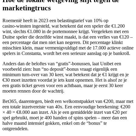
marketingtrucs
Roemenië heeft in 2023 een belastingtarief van 10% op
casino‑winsten ingesteld, wat betekent dat een speler die €1.200
wint, slechts €1.080 in de portemonnee krijgt. Vergeleken met een
Duitse speler die dezelfde winst maakt, is dat een verlies van €120 –
een percentage dat men niet kan negeren. Dit percentage klinkt
misschien klein, maar vermenigvuldigd met de 17.000 actieve online
spelers in Constanta, wordt het een serieuze aanslag op je bankroll.
Anders dan de beloftes van “gratis”‑bonussen, laat Unibet een
voorbeeld zien: hun “no deposit”‑bonus vraagt eigenlijk een
minimum turn-over van 30 keer, wat betekent dat je €1 krijgt en je
€30 moet inzetten voordat je iets kunt opnemen. Het is alsof ze je
een gratis ticket geven voor een achtbaan, maar je eerst 30 keer
moeten rennen door de wachtrij.
Bet365, daarentegen, biedt een welkomstpakket van €200, maar met
een totale inzetvereiste van 40x. Een eenvoudige berekening: €200
× 40 = €8.000 aan inzet. Als je een gemiddelde inzet van €20 per
spel gebruikt, moet je 400 handen of spins spelen – meer dan een
halve maand intensief gokken, enkel om de “bonus” te
ontgrendelen.