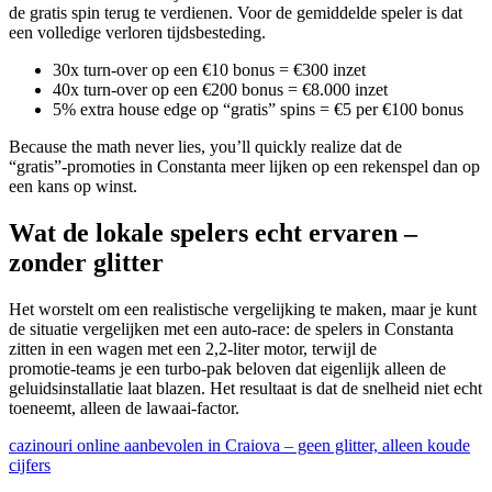
de gratis spin terug te verdienen. Voor de gemiddelde speler is dat
een volledige verloren tijdsbesteding.
30x turn-over op een €10 bonus = €300 inzet
40x turn-over op een €200 bonus = €8.000 inzet
5% extra house edge op “gratis” spins = €5 per €100 bonus
Because the math never lies, you’ll quickly realize dat de
“gratis”‑promoties in Constanta meer lijken op een rekenspel dan op
een kans op winst.
Wat de lokale spelers echt ervaren –
zonder glitter
Het worstelt om een realistische vergelijking te maken, maar je kunt
de situatie vergelijken met een auto‑race: de spelers in Constanta
zitten in een wagen met een 2,2‑liter motor, terwijl de
promotie‑teams je een turbo‑pak beloven dat eigenlijk alleen de
geluidsinstallatie laat blazen. Het resultaat is dat de snelheid niet echt
toeneemt, alleen de lawaai‑factor.
cazinouri online aanbevolen in Craiova – geen glitter, alleen koude
cijfers