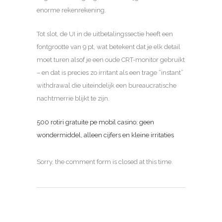
enorme rekenrekening.
Tot slot, de UI in de uitbetalingssectie heeft een
fontgrootte van 9 pt, wat betekent dat je elk detail
moet turen alsof je een oude CRT-monitor gebruikt
– en dat is precies zo irritant als een trage “instant”
withdrawal die uiteindelijk een bureaucratische
nachtmerrie blijkt te zijn.
500 rotiri gratuite pe mobil casino: geen
wondermiddel, alleen cijfers en kleine irritaties
Sorry, the comment form is closed at this time.