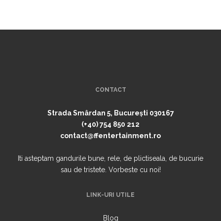
CONTACT
Strada Smârdan 5, București 030167
(+40) 754 850 212
contact@ffentertainment.ro
Iti asteptam gandurile bune, rele, de plictiseala, de bucurie
sau de tristete. Vorbeste cu noi!
LINK-URI UTILE
Blog