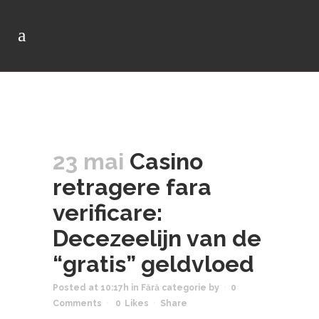
23 mai
Casino
retragere fara
verificare:
Decezeelijn van de
“gratis” geldvloed
Posted at 10:17h
in Fără categorie
by
0
Comments
0
Likes
Share