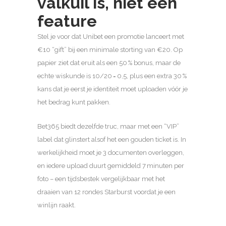
valkuil is, niet een
feature
Stel je voor dat Unibet een promotie lanceert met
€10 “gift” bij een minimale storting van €20. Op
papier ziet dat eruit als een 50 % bonus, maar de
echte wiskunde is 10/20 = 0,5, plus een extra 30 %
kans dat je eerst je identiteit moet uploaden vóór je
het bedrag kunt pakken.
Bet365 biedt dezelfde truc, maar met een “VIP”
label dat glinstert alsof het een gouden ticket is. In
werkelijkheid moet je 3 documenten overleggen,
en iedere upload duurt gemiddeld 7 minuten per
foto – een tijdsbestek vergelijkbaar met het
draaien van 12 rondes Starburst voordat je een
winlijn raakt.