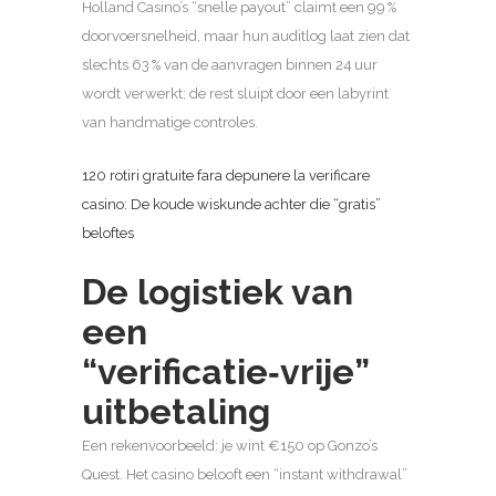
Holland Casino’s “snelle payout” claimt een 99 %
doorvoersnelheid, maar hun auditlog laat zien dat
slechts 63 % van de aanvragen binnen 24 uur
wordt verwerkt; de rest sluipt door een labyrint
van handmatige controles.
120 rotiri gratuite fara depunere la verificare
casino: De koude wiskunde achter die “gratis”
beloftes
De logistiek van
een
“verificatie‑vrije”
uitbetaling
Een rekenvoorbeeld: je wint €150 op Gonzo’s
Quest. Het casino belooft een “instant withdrawal”