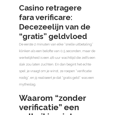
Casino retragere
fara verificare:
Decezeelijn van de
“gratis” geldvloed
De eerste 2 minuten van elke “snelle uitbetaling”
klinken als een belofte van 0,5 seconden, maar de
werkelijkheid is een 48‑uur wachttijd die zelfs een
slak zou laten zuchten. En dan begint het echte
spel: je vraagt om je winst, ze roepen “verificatie
nodig”, en jij realiseert je dat “gratis geld” was een
mytheslag.
Waarom “zonder
verificatie” een