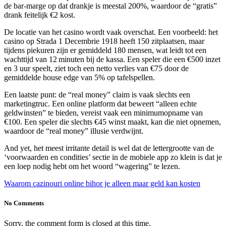
de bar‑marge op dat drankje is meestal 200%, waardoor de “gratis”
drank feitelijk €2 kost.
De locatie van het casino wordt vaak overschat. Een voorbeeld: het
casino op Strada 1 Decembrie 1918 heeft 150 zitplaatsen, maar
tijdens piekuren zijn er gemiddeld 180 mensen, wat leidt tot een
wachttijd van 12 minuten bij de kassa. Een speler die een €500 inzet
en 3 uur speelt, ziet toch een netto verlies van €75 door de
gemiddelde house edge van 5% op tafelspellen.
Een laatste punt: de “real money” claim is vaak slechts een
marketingtruc. Een online platform dat beweert “alleen echte
geldwinsten” te bieden, vereist vaak een minimumopname van
€100. Een speler die slechts €45 winst maakt, kan die niet opnemen,
waardoor de “real money” illusie verdwijnt.
And yet, het meest irritante detail is wel dat de lettergrootte van de
‘voorwaarden en condities’ sectie in de mobiele app zo klein is dat je
een loep nodig hebt om het woord “wagering” te lezen.
Waarom cazinouri online bihor je alleen maar geld kan kosten
No Comments
Sorry, the comment form is closed at this time.