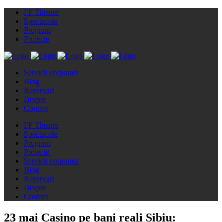
FF Theatre
Spectacole
Program
Proiecte
Servicii corporate
Blog
Rezervari
Despre
Contact
FF Theatre
Spectacole
Program
Proiecte
Servicii corporate
Blog
Rezervari
Despre
Contact
23 mai
Casino pe bani reali Sibiu: