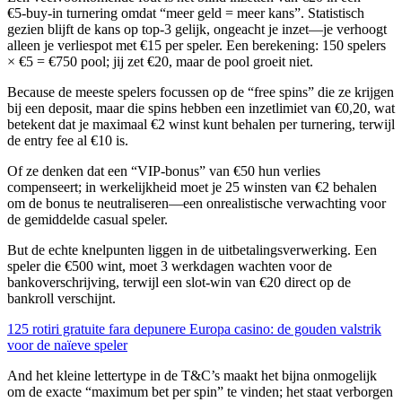
€5‑buy‑in turnering omdat “meer geld = meer kans”. Statistisch
gezien blijft de kans op top‑3 gelijk, ongeacht je inzet—je verhoogt
alleen je verliespot met €15 per speler. Een berekening: 150 spelers
× €5 = €750 pool; jij zet €20, maar de pool groeit niet.
Because de meeste spelers focussen op de “free spins” die ze krijgen
bij een deposit, maar die spins hebben een inzetlimiet van €0,20, wat
betekent dat je maximaal €2 winst kunt behalen per turnering, terwijl
de entry fee al €10 is.
Of ze denken dat een “VIP‑bonus” van €50 hun verlies
compenseert; in werkelijkheid moet je 25 winsten van €2 behalen
om de bonus te neutraliseren—een onrealistische verwachting voor
de gemiddelde casual speler.
But de echte knelpunten liggen in de uitbetalingsverwerking. Een
speler die €500 wint, moet 3 werkdagen wachten voor de
bankoverschrijving, terwijl een slot‑win van €20 direct op de
bankroll verschijnt.
125 rotiri gratuite fara depunere Europa casino: de gouden valstrik
voor de naïeve speler
And het kleine lettertype in de T&C’s maakt het bijna onmogelijk
om de exacte “maximum bet per spin” te vinden; het staat verborgen