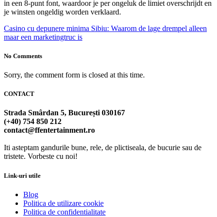
in een 8‑punt font, waardoor je per ongeluk de limiet overschrijdt en
je winsten ongeldig worden verklaard.
Casino cu depunere minima Sibiu: Waarom de lage drempel alleen
maar een marketingtruc is
No Comments
Sorry, the comment form is closed at this time.
CONTACT
Strada Smârdan 5, București 030167
(+40) 754 850 212
contact@ffentertainment.ro
Iti asteptam gandurile bune, rele, de plictiseala, de bucurie sau de
tristete. Vorbeste cu noi!
Link-uri utile
Blog
Politica de utilizare cookie
Politica de confidentialitate