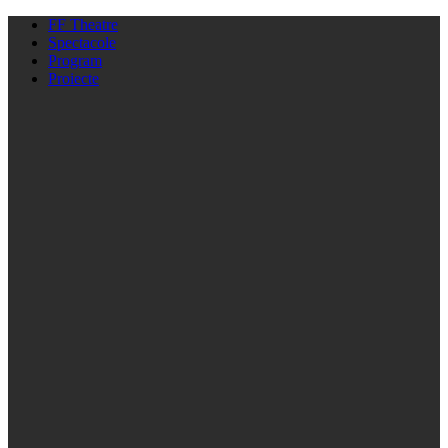
FF Theatre
Spectacole
Program
Proiecte