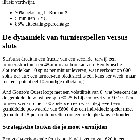
illusie verdwijnt.
30% belasting in Romanië
5‑minuten KYC
85% uitbetalingspercentage
De dynamiek van turnierspellen versus
slots
Starburst draait in een fractie van een seconde, terwijl een
turneer‑structuur een 48‑uur marathon kan zijn. Een typische
slot‑ronde kan 10 spins per minuut leveren, wat neerkomt op 600
spins per uur; een turneer‑run biedt slechts één kans per week, maar
met een potentieel 10‑voudige uitbetaling.
And Gonzo’s Quest loopt met een volatiliteit van 8, wat betekent dat
de gemiddelde winst per spin €0,25 is bij een inzet van €0,10. Een
turneer‑scenario met 100 spelers en een €10‑inleg levert een
gemiddelde pot‑waarde van €800, dus een individuele speler moet
gemiddeld €8 per ronde inzetten om een redelijke kans te houden.
Strategische fouten die je moet vermijden
Een veelvoorkomende fout is het blind inzetten van €20 in een